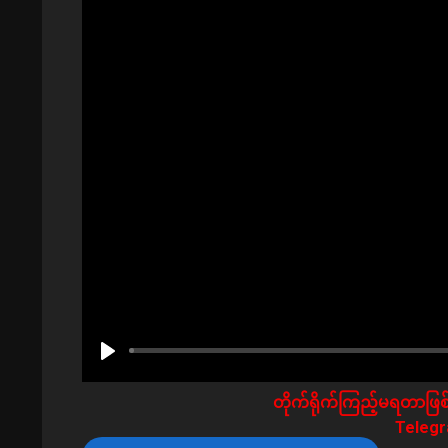
တိုက်ရိုက်ကြည့်မရတာဖြစ်
Telegra