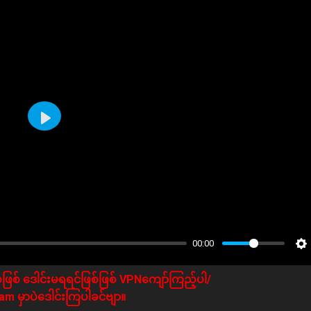
Play
00:00
ဖြစ် ဒေါင်းမရရင်ဖြစ်ဖြစ် VPNကျော်ကြည့်ပါ/
m မှာပဲဒေါင်းကြပါခင်ဗျာ။