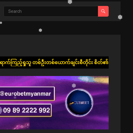
❅
❅
❅
❅
❅
တစ်ဦးတစ်ယောက်ချင်းစီတိုင်း စိတ်၏ချမ်းသာခြင်း၊ ကိုယ်၏ကျန်းမာခ