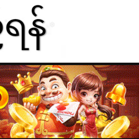
❅
❅
❅
❅
❅
❅