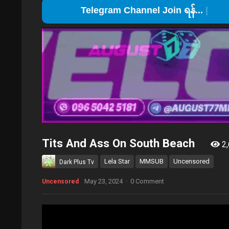
T
Tits And Ass On South Beach
2,
Lela Star
MMSUB
Uncensored
Dark Plus Tv
May 23, 2024
·
0 Comment
Uncensored