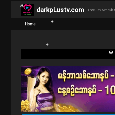
darkpLustv.com
Free Jav Mmsub 
Home
❅
❅
❅
❅