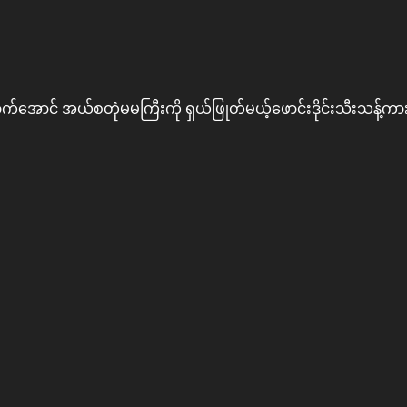
ာက်အောင် အယ်စတုံမမကြီးကို ရှယ်ဖြုတ်မယ့်ဖောင်းဒိုင်းသီးသန့်က