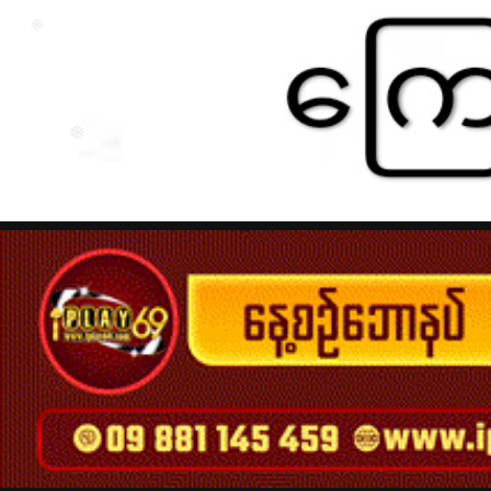
❅
❅
❅
❅