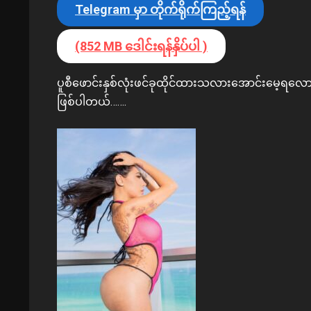
Telegram မှာ တိုက်ရိုက်ကြည့်ရန်
(852 MB ဒေါင်းရန်နှိပ်ပါ )
ပူစီဖောင်းနှစ်လုံးဖင်ခုထိုင်ထားသလားအောင်းမေ့ရလေ
ဖြစ်ပါတယ်…….