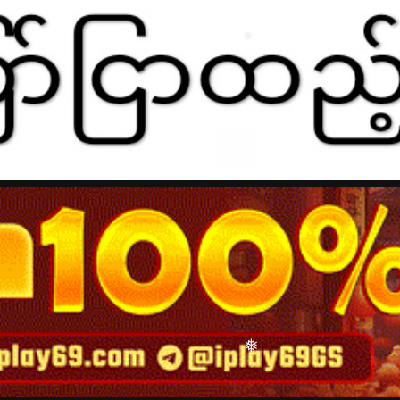
❅
❅
❅