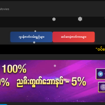
❅
Movies
❅
ဂျပန်ဇာတ်လမ်းရှည်များ
ဆင်ဆာမဲ့ဇာတ်ကားများ
❅
❅
​"ဝင်ရောက်ကြည့်ရှုသူ 
❅
❅
❅