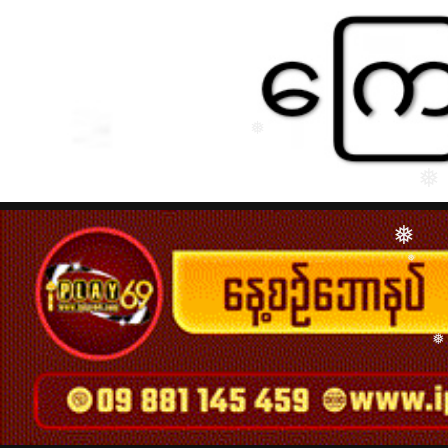
❅
❅
❅
❅