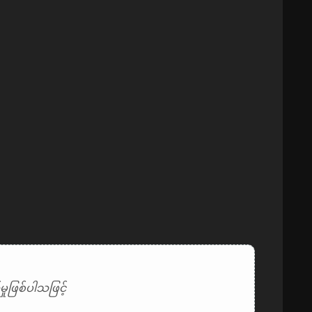
ုဖြစ်ပါသဖြင့်