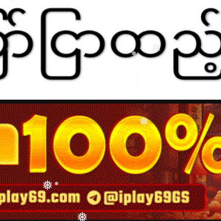
❅
❅
❅
❅