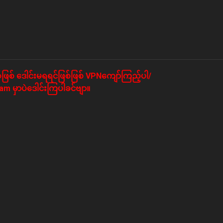
ဖြစ် ဒေါင်းမရရင်ဖြစ်ဖြစ် VPNကျော်ကြည့်ပါ/
m မှာပဲဒေါင်းကြပါခင်ဗျာ။