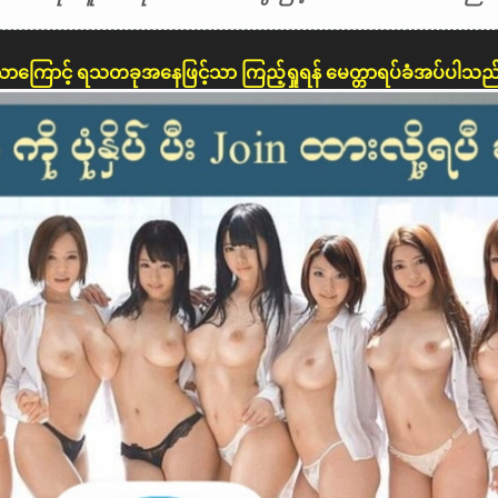
ောကြောင့် ရသတခုအနေဖြင့်သာ ကြည့်ရှုရန် မေတ္တာရပ်ခံအပ်ပါသည