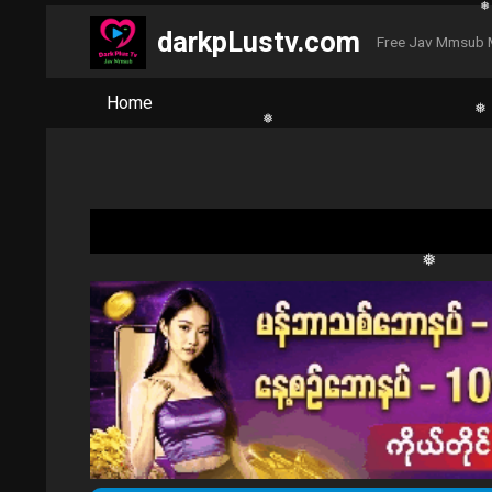
❅
darkpLustv.com
Free Jav Mmsub 
❅
Home
❅
❅
❅