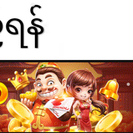
❅
❅
❅
❅