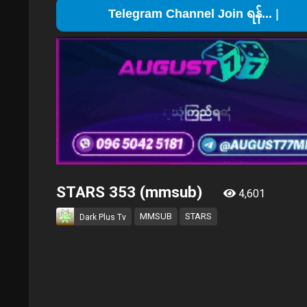
Telegr
STARS 353 (mmsub)
4,601
MMSUB
STARS
Dark Plus Tv