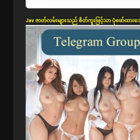
Jav ဇာတ်လမ်းများသည် စိတ်ကူးဖြင့်သာ ပုံဖော်ထားသ