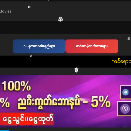
❅
❅
Movies
❅
❅
❅
ဂျပန်ဇာတ်လမ်းရှည်များ
ဆင်ဆာမဲ့ဇာတ်ကားများ
❅
​"ဝင်ရောက်ကြည့်ရှုသူ တစ်ဦးတ
❅
❅
❅
❅