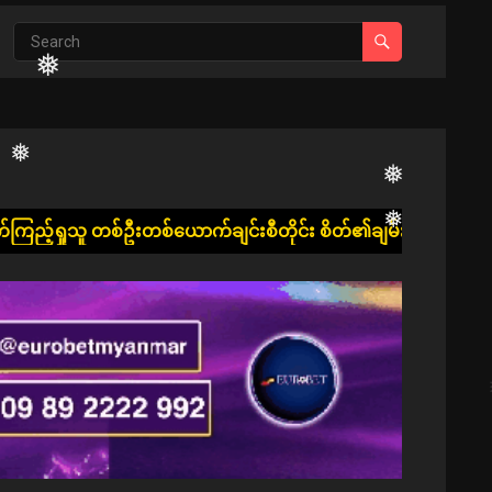
စ်ယောက်ချင်းစီတိုင်း စိတ်၏ချမ်းသာခြင်း၊ ကိုယ်၏ကျန်းမာခြင်းနှ
❅
❅
❅