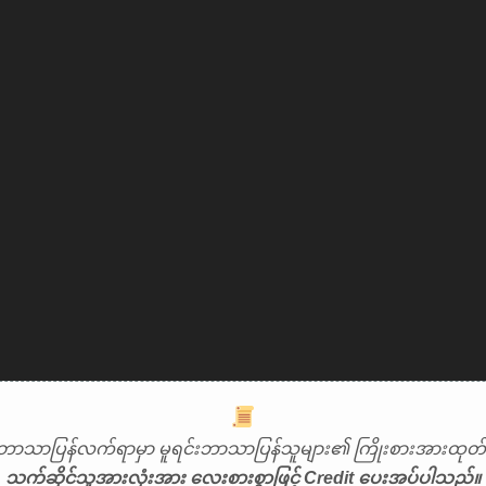
ဘာသာပြန်လက်ရာမှာ မူရင်းဘာသာပြန်သူများ၏ ကြိုးစားအားထုတ်မှ
သက်ဆိုင်သူအားလုံးအား လေးစားစွာဖြင့် Credit ပေးအပ်ပါသည်။