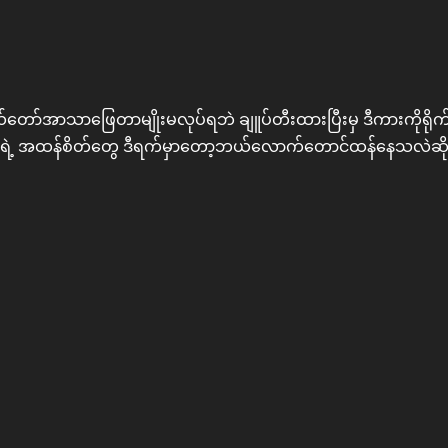
တော်အာသာဖြေတာမျိုးမလုပ်ရဘဲ ချူပ်တီးထားပြီးမှ ဒီကားကိုရိုက်
akaရဲ့ အထန်စိတ်တွေ ဒီရက်မှာတော့ဘယ်လောက်တောင်ထန်နေသလဲဆ