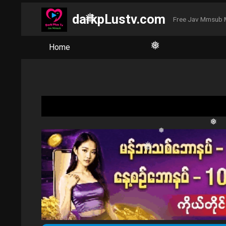
darkpLustv.com
Free Jav Mmsub 
❅
Home
❅
❅
❅