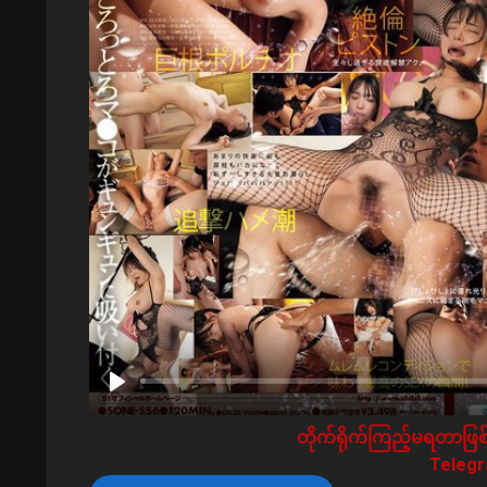
တိုက်ရိုက်ကြည့်မရတာဖြစ်
Telegra