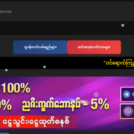
❅
Movies
❅
ဂျပန်ဇာတ်လမ်းရှည်များ
ဆင်ဆာမဲ့ဇာတ်ကားများ
❅
​"ဝင်ရောက်ကြည့်ရှုသူ တစ်ဦးတစ်ယေ
❅
❅