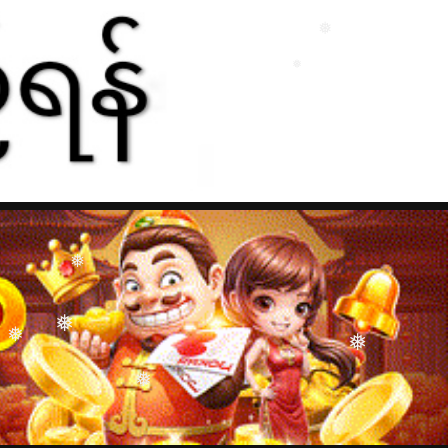
❅
❅
❅
❅