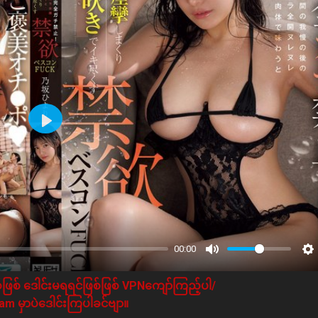
Play
00:00
ဖြစ် ဒေါင်းမရရင်ဖြစ်ဖြစ် VPNကျော်ကြည့်ပါ/
m မှာပဲဒေါင်းကြပါခင်ဗျာ။