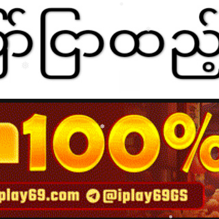
❅
❅
❅
❅
❅