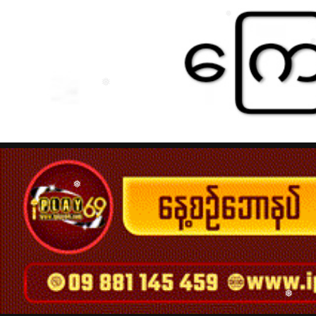
❅
❅
❅
❅