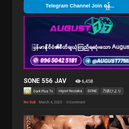
Telegram
SONE 556 JAV
6,458
Hiyori Nozaka
SONE
乃坂ひより
Dark Plus Tv
March 4, 2025
·
0 Comment
No Sub