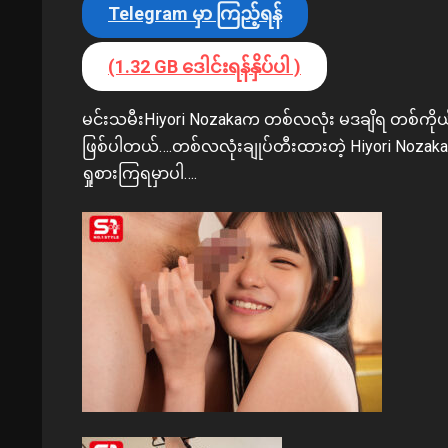
Telegram မှာ ကြည့်ရန်
(1.32 GB ဒေါင်းရန်နှိပ်ပါ )
မင်းသမီးHiyori Nozakaက တစ်လလုံး မဒချိရ တစ်ကိုယ်
ဖြစ်ပါတယ်….တစ်လလုံးချုပ်တီးထားတဲ့ Hiyori Noz
ရှုစားကြရမှာပါ….