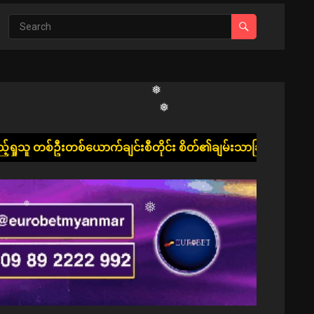
❅
❅
❅
ာက်ချင်းစီတိုင်း စိတ်၏ချမ်းသာခြင်း၊ ကိုယ်၏ကျန်းမာခြင်းနှင့် ပ
❅