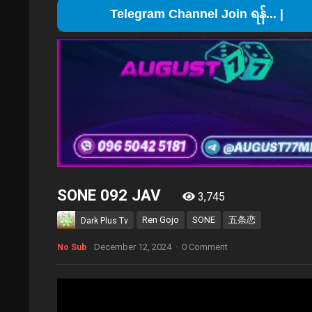
Telegram Channel Join ရန်...
SONE 092 JAV
3,745
Ren Gojo
SONE
五条恋
Dark Plus Tv
December 12, 2024
·
0 Comment
No Sub