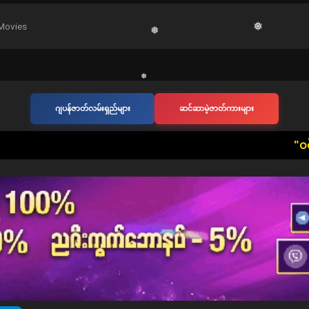
❅
Movies
❅
❅
❅
❅
ဂျပန်ဇာတ်လမ်းရှည်များ
ဆင်ဆာမဲ့ဇာတ်ကားများ
❅
​"ဝင်ရောက်ကြည့်ရှုသ
❅