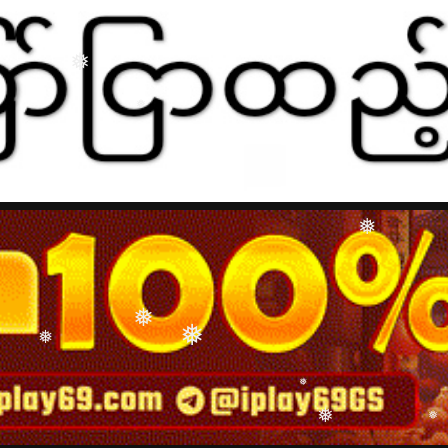
❅
❅
❅
❅
❅
❅
❅