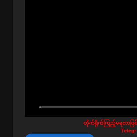
တိုက်ရိုက်ကြည့်မရတာဖြစ်
Telegra