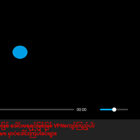
Play
00:00
ဖြစ် ဒေါင်းမရရင်ဖြစ်ဖြစ် VPNကျော်ကြည့်ပါ/
m မှာပဲဒေါင်းကြပါခင်ဗျာ။