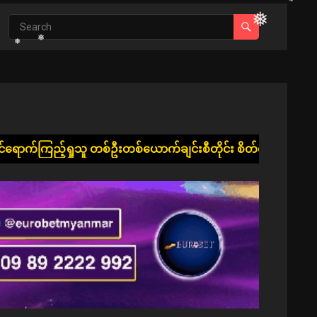
❅
❅
❅
❅
❅
ူ တစ်ဦးတစ်ယောက်ချင်းစီတိုင်း စိတ်၏ချမ်းသာခြင်း၊ ကိုယ်၏ကျန်းမ