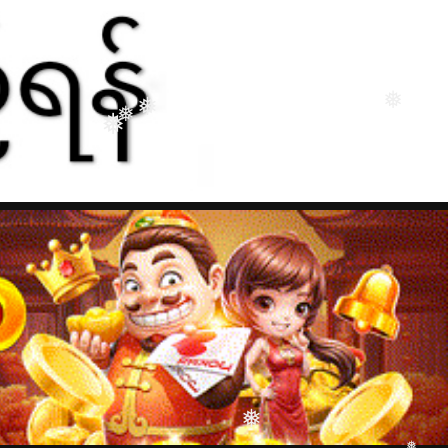
❅
❅
❅
❅