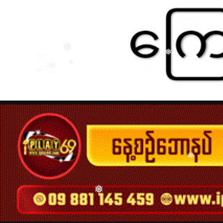
❅
❅
❅
❅