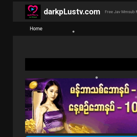
darkpLustv.com
❅
Free Jav Mmsub 
Home
❅
❅