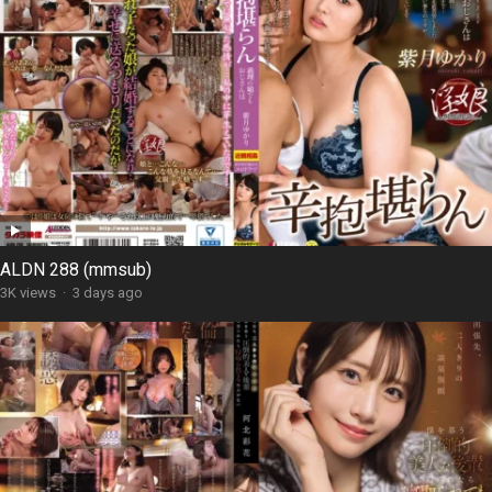
ALDN 288 (mmsub)
3K views
·
3 days ago