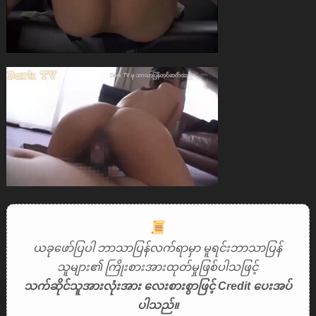
ယခုဖော်ပြပါ ဘာသာပြန်လက်ရာမှာ မူရင်းဘာသာပြန်
သူများ၏ ကြိုးစားအားထုတ်မှုဖြစ်ပါသဖြင့်
သက်ဆိုင်သူအားလုံးအား လေးစားစွာဖြင့် Credit ပေးအပ်
ပါသည်။