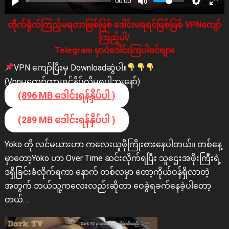
00:00
တိုက်ရိုက်ကြည့်မရတာဖြစ်ဖြစ် ဒေါင်းမရရင်ဖြစ်ဖြစ် VPNကျော်
ကြည့်ပါ/
Telegram မှာပဲဒေါင်းကြပါခင်ဗျာ။
VPN ကျော်ပြီးမှ Downloadဆွဲပါ။
(Vpnမကျော်ထားရင်နှိပ်လို့မရပါဘူးနော်)
(896 MB ဒေါင်းရန်နှိပ်ပါ )
(289 MB ဒေါင်းရန်နှိပ်ပါ )
Yoko တို လင်မယားဟာ ကလေးယူဖိုကြိုးစားနေပါတယ်။ တစ်နေ့
မှာတော့Yoko ဟာ Over Time ဆင်းလိုက်ရပြီး သူဌေးအဖိုးကြီးရဲ့
ဒရှိခြင်းခံလိုက်ရကာ နောက် တစ်လမှာ တော့ကိုယ်ဝန်ရှိလာတဲ့
အတွက် ဘယ်သူ့ကလေးလည်းဆိုတာ ဝေခွဲရခက်နေခဲ့ပါတော့
တယ်….