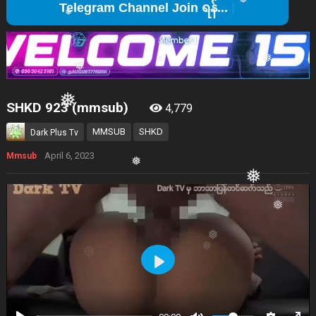
T
❅
❅
❅
❅
❅
SHKD 923 (mmsub)
❅
4,779
❅
MMSUB
SHKD
Dark Plus Tv
April 6, 2023
Mmsub
❅
❅
❅
❅
Play