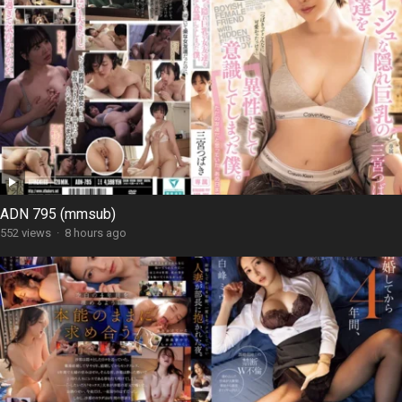
ADN 795 (mmsub)
552 views
·
8 hours ago