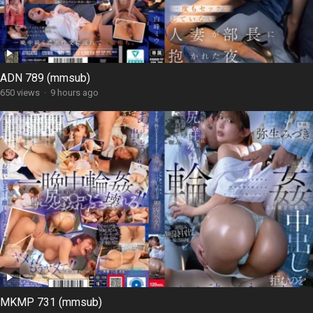
ADN 789 (mmsub)
650 views
·
9 hours ago
MKMP 731 (mmsub)