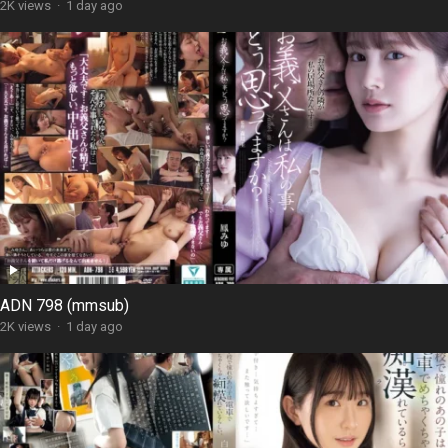
2K views
·
1 day ago
ADN 798 (mmsub)
2K views
·
1 day ago