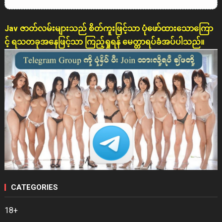
Jav ဇာတ်လမ်းများသည် စိတ်ကူးဖြင့်သာ ပုံဖော်ထားသောကြော
င့် ရသတခုအနေဖြင့်သာ ကြည့်ရှုရန် မေတ္တာရပ်ခံအပ်ပါသည်။
CATEGORIES
18+