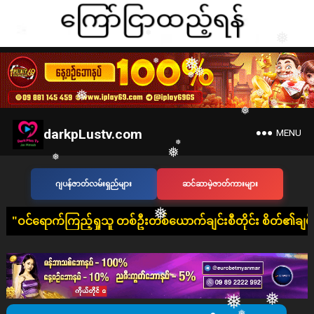
❅
❅
❅
❅
❅
❅
❅
❅
❅
darkpLustv.com
MENU
❅
❅
❅
❅
❅
ဂျပန်ဇာတ်လမ်းရှည်များ
ဆင်ဆာမဲ့ဇာတ်ကားများ
❅
❅
❅
ြည့်ရှုသူ တစ်ဦးတစ်ယောက်ချင်းစီတိုင်း စိတ်၏ချမ်းသာခြင်း၊ ကိုယ်
❅