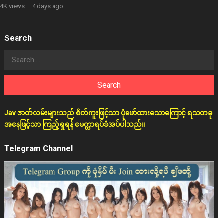
4K views
·
4 days ago
Search
Search
for:
Jav ဇာတ်လမ်းများသည် စိတ်ကူးဖြင့်သာ ပုံဖော်ထားသောကြောင့် ရသတခု
အနေဖြင့်သာ ကြည့်ရှုရန် မေတ္တာရပ်ခံအပ်ပါသည်။
Telegram Channel