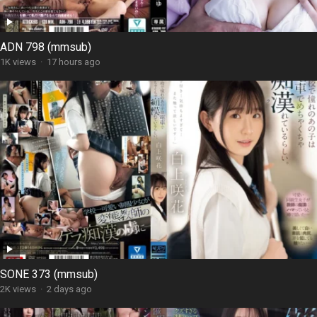
ADN 798 (mmsub)
1K views
·
17 hours ago
SONE 373 (mmsub)
2K views
·
2 days ago