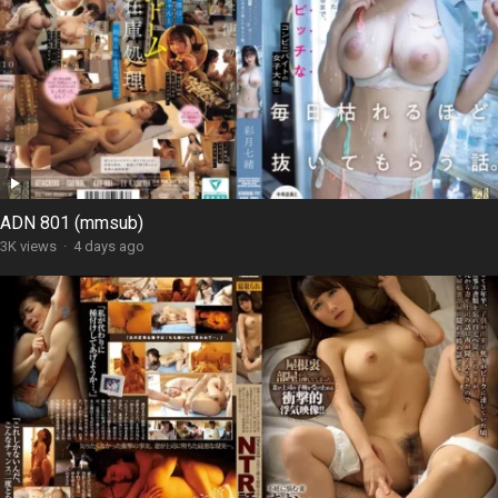
ADN 801 (mmsub)
3K views
·
4 days ago