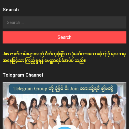
Search
Search
for:
Jav ဇာတ်လမ်းများသည် စိတ်ကူးဖြင့်သာ ပုံဖော်ထားသောကြောင့် ရသတခု
အနေဖြင့်သာ ကြည့်ရှုရန် မေတ္တာရပ်ခံအပ်ပါသည်။
Telegram Channel