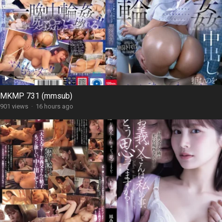
MKMP 731 (mmsub)
901 views
·
16 hours ago