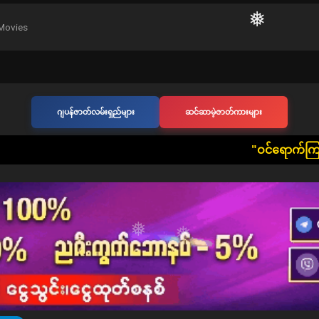
Movies
❅
❅
ဂျပန်ဇာတ်လမ်းရှည်များ
ဆင်ဆာမဲ့ဇာတ်ကားများ
​"ဝင်ရောက်ကြည့်ရှုသူ တစ်ဦးတစ်ယောက်