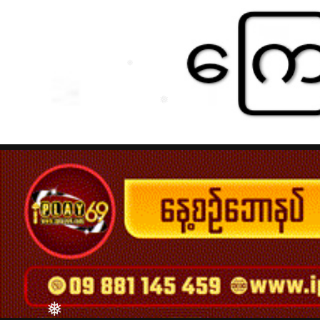
❅
❅
❅
❅