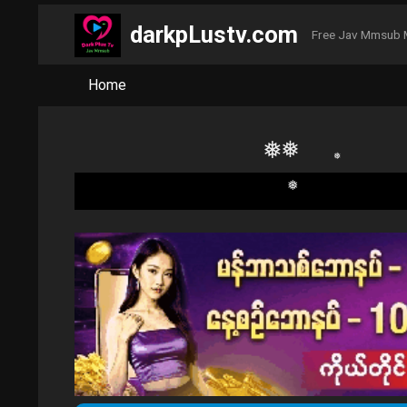
darkpLustv.com
Free Jav Mmsub 
❅
Home
❅
❅
❅
❅