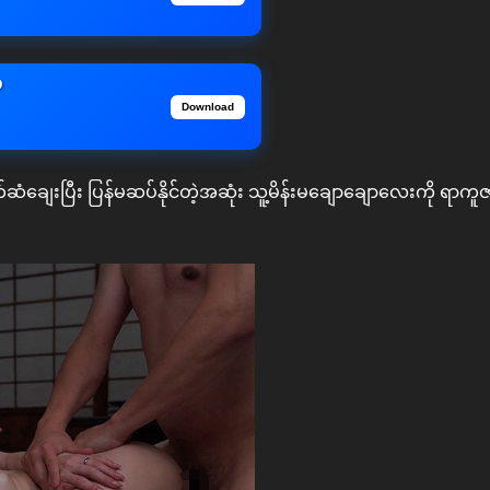
D
Download
ျေးပြီး ပြန်မဆပ်နိုင်တဲ့အဆုံး သူ့မိန်းမချောချောလေးကို ရာက