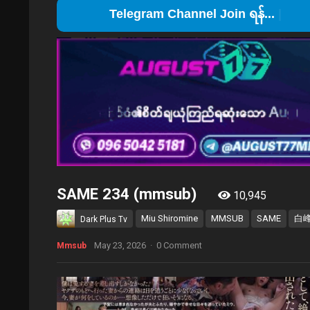
Telegram Ch
SAME 234 (mmsub)
10,945
Miu Shiromine
MMSUB
SAME
白
Dark Plus Tv
May 23, 2026
·
0 Comment
Mmsub