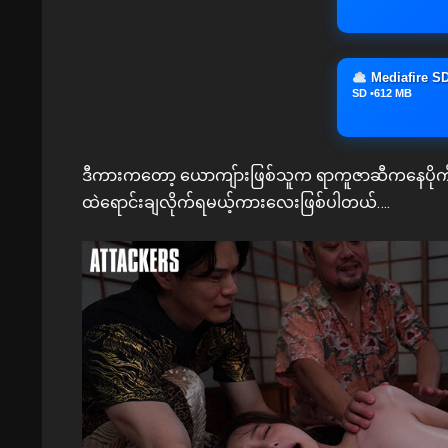
Mediafire S
SD •612 MB
ဒီကားကတော့ ယောကျ်ားဖြစ်သူက ရာကူဇာဆီကနေပိုက်ဆံခ
ထဲရောင်းချလိုက်ရမယ့်ကားလေးဖြစ်ပါတယ်….