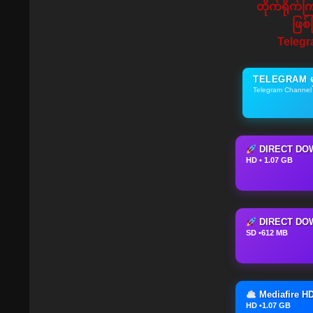
တိုက်ရိုက်
ဖြစ
Telegr
TELEGRAM မှ
Telegram Channel •
DIRECT DO
HD • 1.07 GB
DIRECT DO
SD •612 MB
Mediafire H
HD •1.07 GB