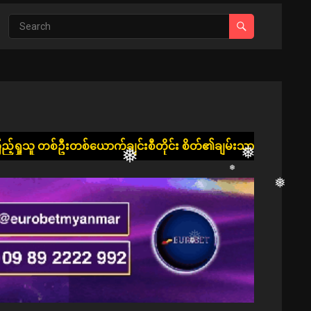
ချင်းစီတိုင်း စိတ်၏ချမ်းသာခြင်း၊ ကိုယ်၏ကျန်းမာခြင်းနှင့် ပြည့
❅
❅