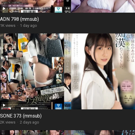
ADN 798 (mmsub)
1K views
·
1 day ago
SONE 373 (mmsub)
2K views
·
2 days ago