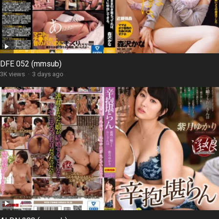
DFE 052 (mmsub)
3K views
·
3 days ago