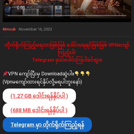
November 16, 2023
Mmsub
တိုက်ရိုက်ကြည့်မရတာဖြစ်ဖြစ် ဒေါင်းမရရင်ဖြစ်ဖြစ် VPNကျော်
ကြည့်ပါ/
Telegram မှာပဲဒေါင်းကြပါခင်ဗျာ။
VPN ကျော်ပြီးမှ Downloadဆွဲပါ။
(Vpnမကျော်ထားရင်နှိပ်လို့မရပါဘူးနော်)
(1.27 GB ဒေါင်းရန်နှိပ်ပါ )
(688 MB ဒေါင်းရန်နှိပ်ပါ )
Telegram မှာ တိုက်ရိုက်ကြည့်ရန်