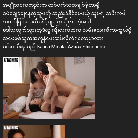
အပျိုဘဝကတည်းက တစ်ဖက်သတ်ချစ်ခဲ့တာမို့
ခပ်ချေချေနေတဲ့သူမကို သည်းခံနိုင်ပေမယ့် သူမရဲ့ သမီးကပါ
အထင်မြင်သေးပီး နိုမ့်ချပြောဆိုလာတဲ့အခါ…
ဒေါသထွက်သွားတဲ့ဒီလူကြီးလက်ထဲက သမီးလေးကိုကာကွယ်ဖို့
အမေဖစ်သူကအကုန်ပေးဆပ်လိုက်ရတော့မှာလား…
မင်းသမီးနာမည် Kanna Misaki .Azusa Shinonome