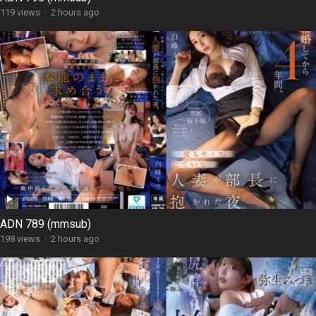
119 views
·
2 hours ago
ADN 789 (mmsub)
198 views
·
2 hours ago