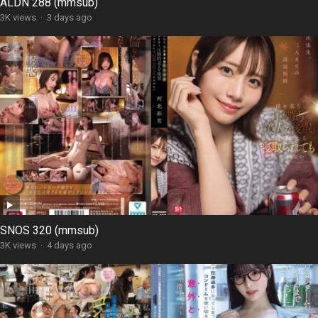
ALDN 288 (mmsub)
3K views
·
3 days ago
SNOS 320 (mmsub)
3K views
·
4 days ago