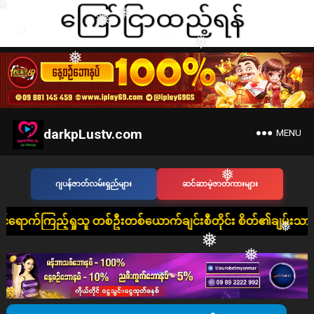
❅
❅
❅
❅
❅
❅
❅
❅
❅
darkpLustv.com
MENU
❅
❅
ဂျပန်ဇာတ်လမ်းရှည်များ
ဆင်ဆာမဲ့ဇာတ်ကားများ
သူ တစ်ဦးတစ်ယောက်ချင်းစီတိုင်း စိတ်၏ချမ်းသာခြင်း၊ ကိုယ်၏ကျန်း
❅
❅
❅
❅