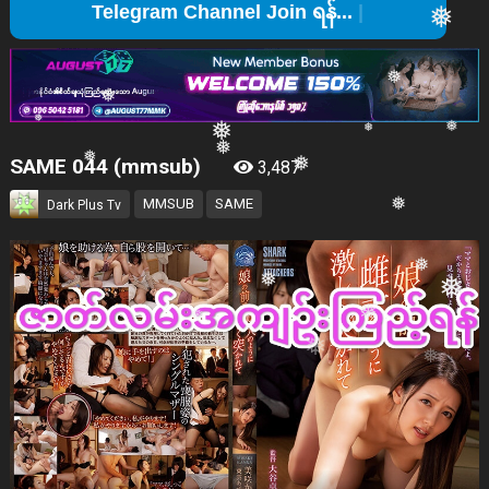
Telegr
❅
❅
❅
SAME 044 (mmsub)
3,487
❅
❅
MMSUB
SAME
Dark Plus Tv
❅
❅
❅
❅
❅
❅
❅
❅
❅
❅