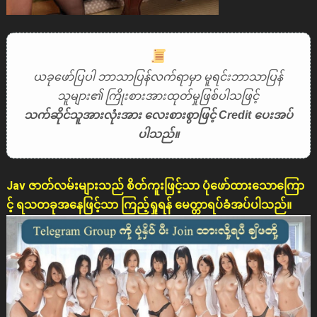
ယခုဖော်ပြပါ ဘာသာပြန်လက်ရာမှာ မူရင်းဘာသာပြန်
သူများ၏ ကြိုးစားအားထုတ်မှုဖြစ်ပါသဖြင့်
သက်ဆိုင်သူအားလုံးအား လေးစားစွာဖြင့် Credit ပေးအပ်
ပါသည်။
Jav ဇာတ်လမ်းများသည် စိတ်ကူးဖြင့်သာ ပုံဖော်ထားသောကြော
င့် ရသတခုအနေဖြင့်သာ ကြည့်ရှုရန် မေတ္တာရပ်ခံအပ်ပါသည်။