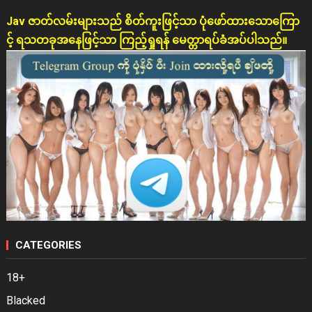
Jav ဇာတ်လမ်းများသည် စိတ်ကူးဖြင့်သာ ပုံဖော်ထားသောကြော
င့် ရသတခုအနေဖြင့်သာ ကြည့်ရှုရန် မေတ္တာရပ်ခံအပ်ပါသည်။
CATEGORIES
18+
Blacked