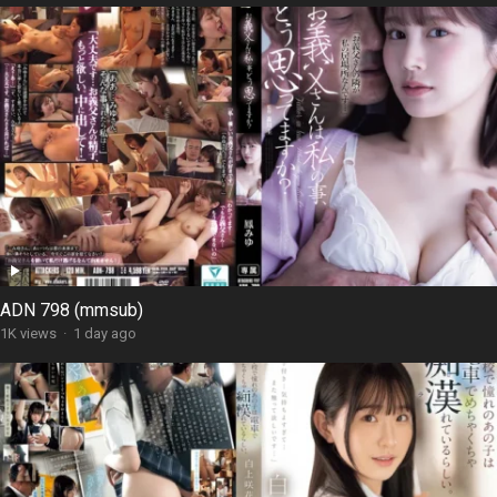
ADN 798 (mmsub)
1K views
·
1 day ago