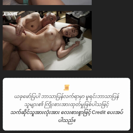
ယခုဖော်ပြပါ ဘာသာပြန်လက်ရာမှာ မူရင်းဘာသာပြန်
သူများ၏ ကြိုးစားအားထုတ်မှုဖြစ်ပါသဖြင့်
သက်ဆိုင်သူအားလုံးအား လေးစားစွာဖြင့် Credit ပေးအပ်
ပါသည်။