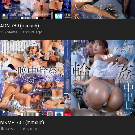
ADN 789 (mmsub)
257 views
·
3 hours ago
MKMP 731 (mmsub)
1K views
·
1 day ago