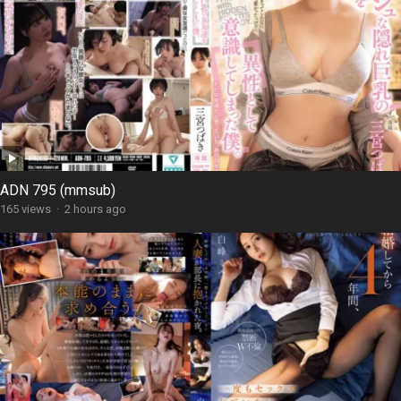
ADN 795 (mmsub)
165 views
·
2 hours ago