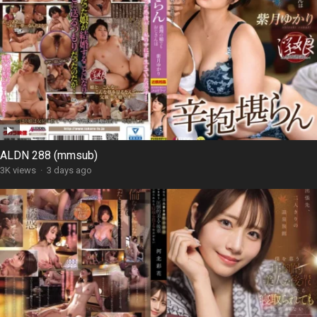
ALDN 288 (mmsub)
3K views
·
3 days ago