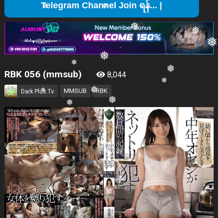
❅
Tel
❅
❅
❅
❅
❅
RBK 056 (mmsub)
8,044
❅
MMSUB
RBK
Dark Plus Tv
❅
❅
❅
❅
❅
❅
❅
❅
❅