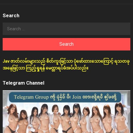
Search
Search
for:
Jav ဇာတ်လမ်းများသည် စိတ်ကူးဖြင့်သာ ပုံဖော်ထားသောကြောင့် ရသတခု
အနေဖြင့်သာ ကြည့်ရှုရန် မေတ္တာရပ်ခံအပ်ပါသည်။
Telegram Channel