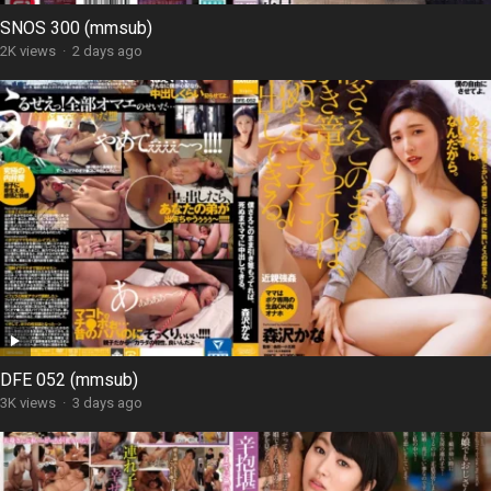
SNOS 300 (mmsub)
2K views
·
2 days ago
DFE 052 (mmsub)
3K views
·
3 days ago