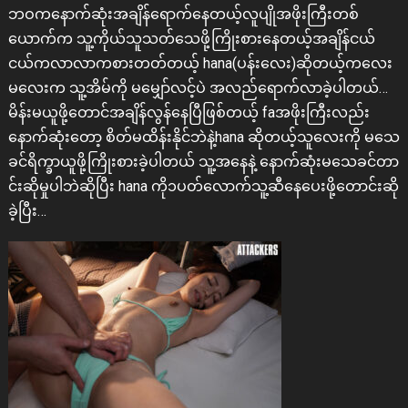
ဘဝကနောက်ဆုံးအချိန်ရောက်နေတယ့်လူပျိုအဖိုးကြီးတစ်
ယောက်က သူ့ကိုယ်သူသတ်သေဖို့ကြိုးစားနေတယ့်အချိန်ငယ်
ငယ်ကလာလာကစားတတ်တယ့် hana(ပန်းလေး)ဆိုတယ့်ကလေး
မလေးက သူ့အိမ်ကို မမျှော်လင့်ပဲ အလည်ရောက်လာခဲ့ပါတယ်…
မိန်းမယူဖို့တောင်အချိန်လွန်နေပြီဖြစ်တယ့် faအဖိုးကြီးလည်း
နောက်ဆုံးတော့ စိတ်မထိန်းနိုင်ဘဲနဲ့hana ဆိုတယ့်သူလေးကို မသေ
ခင်ရိက္ခာယူဖို့ကြိုးစားခဲ့ပါတယ် သူ့အနေနဲ့ နောက်ဆုံးမသေခင်တာ
င်းဆိုမှုပါဘဲဆိုပြီး hana ကို၁ပတ်လောက်သူ့ဆီနေပေးဖို့တောင်းဆို
ခဲ့ပြီး…