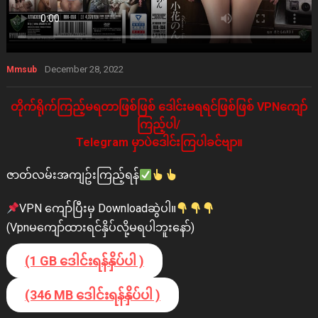
December 28, 2022
Mmsub
တိုက်ရိုက်ကြည့်မရတာဖြစ်ဖြစ် ဒေါင်းမရရင်ဖြစ်ဖြစ် VPNကျော်
ကြည့်ပါ/
Telegram မှာပဲဒေါင်းကြပါခင်ဗျာ။
ဇာတ်လမ်းအကျဥ်းကြည့်ရန်
VPN ကျော်ပြီးမှ Downloadဆွဲပါ။
(Vpnမကျော်ထားရင်နှိပ်လို့မရပါဘူးနော်)
(1 GB ဒေါင်းရန်နှိပ်ပါ )
(346 MB ဒေါင်းရန်နှိပ်ပါ )