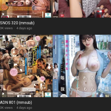
SNOS 320 (mmsub)
3K views
·
4 days ago
ADN 801 (mmsub)
3K views
·
4 days ago