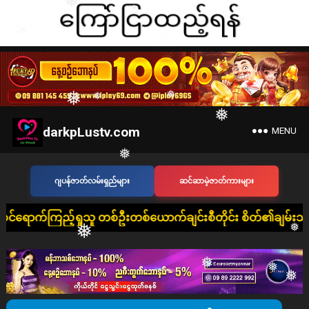
❅
❅
❅
❅
❅
darkpLustv.com
MENU
❅
❅
❅
❅
ဂျပန်ဇာတ်လမ်းရှည်များ
ဆင်ဆာမဲ့ဇာတ်ကားများ
❅
်ရှုသူ တစ်ဦးတစ်ယောက်ချင်းစီတိုင်း စိတ်၏ချမ်းသာခြင်း၊ ကိုယ်၏ကျ
❅
❅
❅
❅