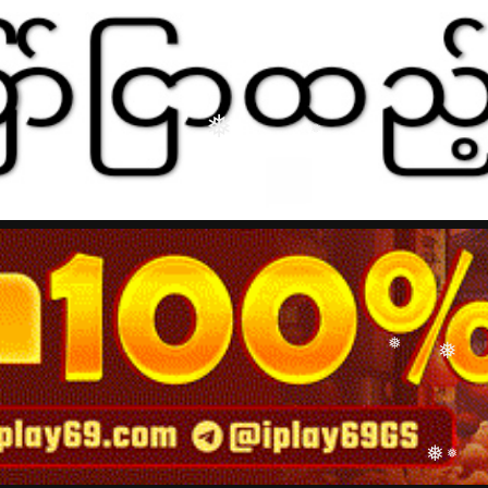
❅
❅
❅
❅
❅