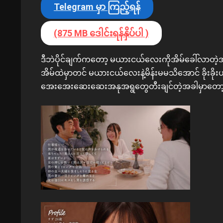
Telegram မှာ ကြည့်ရန်
(875 MB ဒေါင်းရန်နှိပ်ပါ )
ဒီဘဲပိုင်ချက်ကတော့ မယားငယ်လေးကိုအိမ်ခေါ်လာတဲ့အပြင
အိမ်ထဲမှာတင် မယားငယ်လေးနဲ့မိန်းမမသိအောင် ခိုးခိ
အေးအေးဆေးဆေးအနုအရွတွေတီးချင်တဲ့အခါမှာတော့ 