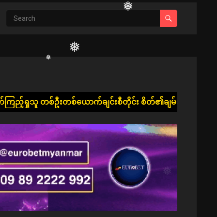
❅
❅
❅
ောက်ချင်းစီတိုင်း စိတ်၏ချမ်းသာခြင်း၊ ကိုယ်၏ကျန်းမာခြင်းနှင့်
❅
❅