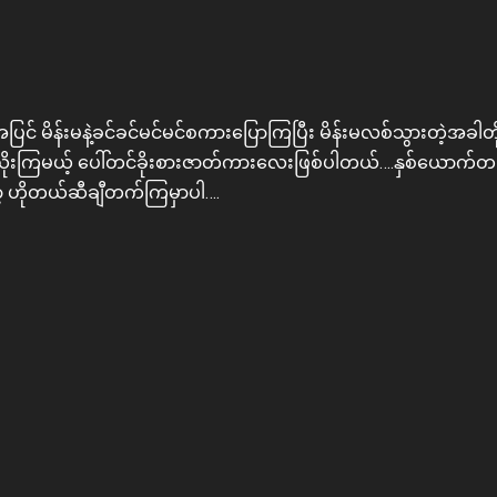
် မိန်းမနဲ့ခင်ခင်မင်မင်စကားပြောကြပြီး မိန်းမလစ်သွားတဲ့အခါတို
ုးယိုးကြမယ့် ပေါ်တင်ခိုးစားဇာတ်ကားလေးဖြစ်ပါတယ်….နှစ်ယောက်တ
ဟိုတယ်ဆီချီတက်ကြမှာပါ….