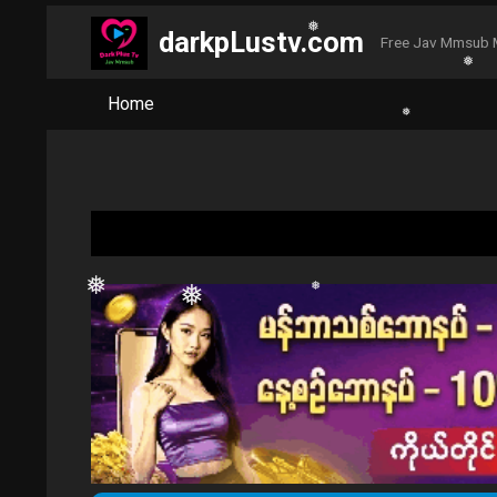
darkpLustv.com
Free Jav Mmsub 
Home
❅
❅
❅
❅
❅