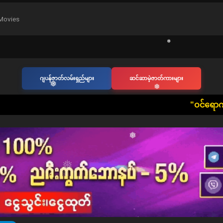
❅
❅
❅
Movies
❅
❅
ဂျပန်ဇာတ်လမ်းရှည်များ
ဆင်ဆာမဲ့ဇာတ်ကားများ
❅
​"ဝင်ရောက်ကြည့်ရှုသူ တစ်ဦးတစ်ယ
❅
❅
❅