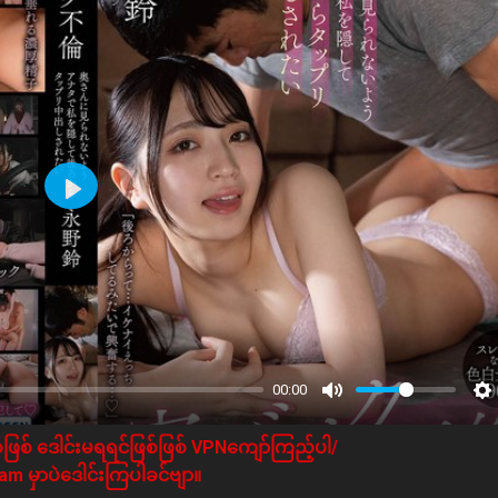
Play
00:00
ဖြစ် ဒေါင်းမရရင်ဖြစ်ဖြစ် VPNကျော်ကြည့်ပါ/
m မှာပဲဒေါင်းကြပါခင်ဗျာ။