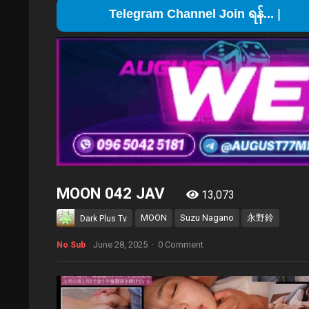
Telegra
MOON 042 JAV
13,073
MOON
Suzu Nagano
永野鈴
Dark Plus Tv
June 28, 2025
·
0 Comment
No Sub