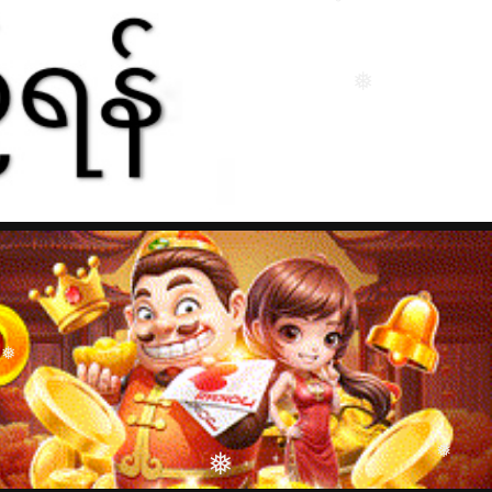
❅
❅
❅
❅