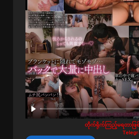
တိုက်ရိုက်ကြည့်မရတာဖြစ်
Telegra