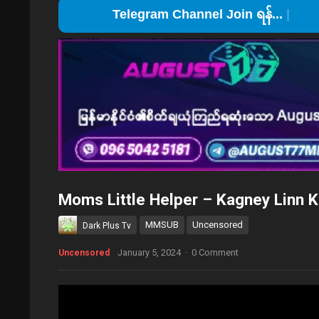
Telegram
Moms Little Helper – Kagney Linn 
MMSUB
Uncensored
Dark Plus Tv
January 5, 2024
·
0 Comment
Uncensored