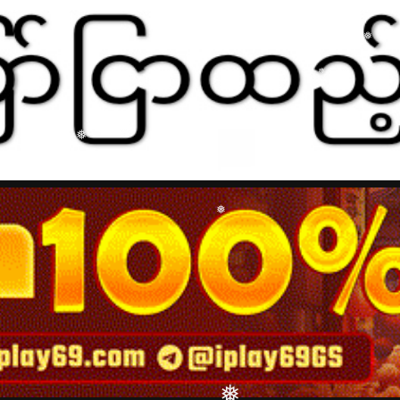
❅
❅
❅
❅
❅
❅
❅