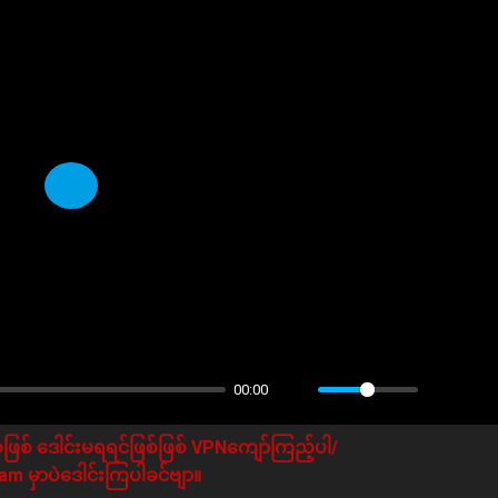
Play
00:00
ဖြစ် ဒေါင်းမရရင်ဖြစ်ဖြစ် VPNကျော်ကြည့်ပါ/
m မှာပဲဒေါင်းကြပါခင်ဗျာ။