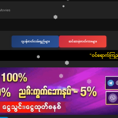
Movies
❅
❅
❅
ဂျပန်ဇာတ်လမ်းရှည်များ
ဆင်ဆာမဲ့ဇာတ်ကားများ
​"ဝင်ရောက်ကြည့်ရှုသူ တစ်ဦးတစ်ယောက
❅
❅