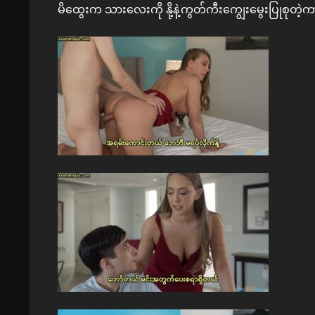
မိထွေးက သားလေးကို နို့နဲ့ကွတ်ကီးကျွေးမွေးပြုစုတဲ့