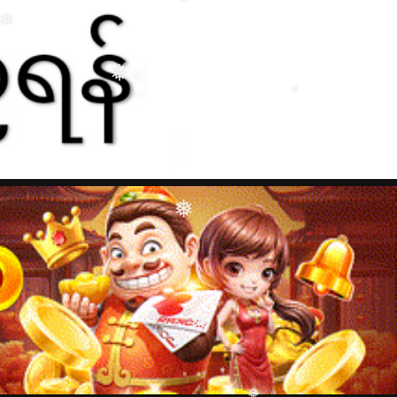
❅
❅
❅
❅
❅
❅
❅