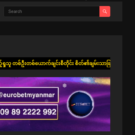
❅
❅
်ချင်းစီတိုင်း စိတ်၏ချမ်းသာခြင်း၊ ကိုယ်၏ကျန်းမာခြင်းနှင့် ပြည