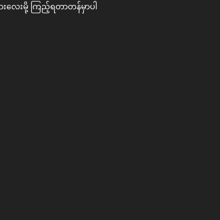
ကားလေးမို့ ‌ကြည့်ရတာတန်မှာပါ