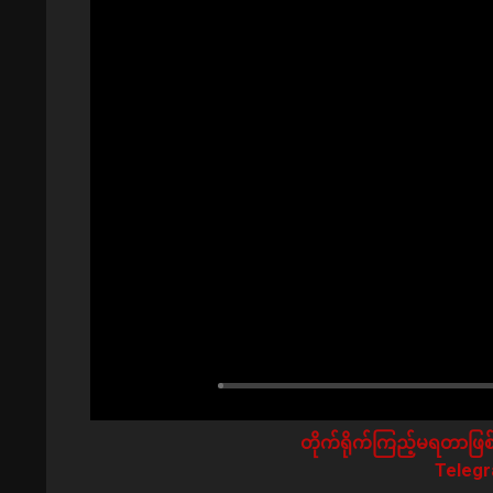
တိုက်ရိုက်ကြည့်မရတာဖြစ်
Telegra