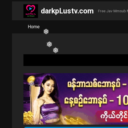
darkpLustv.com
Free Jav Mmsub 
Home
❅
❅
❅