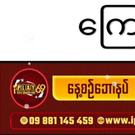
❅
❅
❅
❅