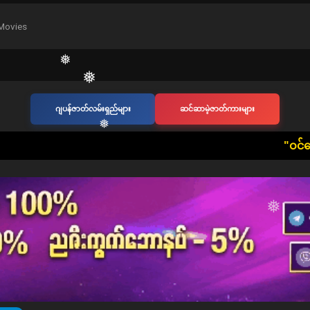
❅
❅
Movies
❅
ဂျပန်ဇာတ်လမ်းရှည်များ
ဆင်ဆာမဲ့ဇာတ်ကားများ
❅
​"ဝင်ရောက်ကြည့်ရှုသူ တစ
❅
❅