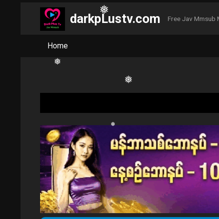
❅
darkpLustv.com
Free Jav Mmsub 
❅
Home
❅
❅
❅
❅