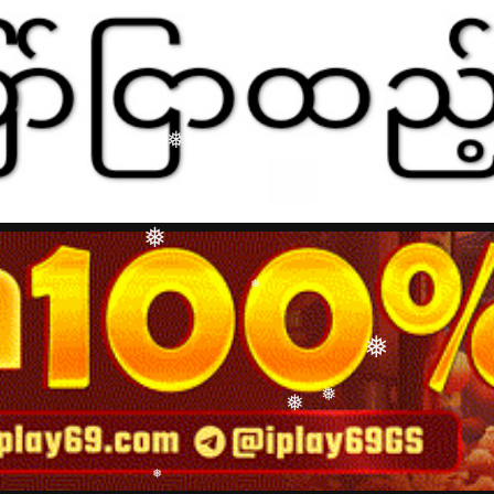
❅
❅
❅
❅
❅
❅