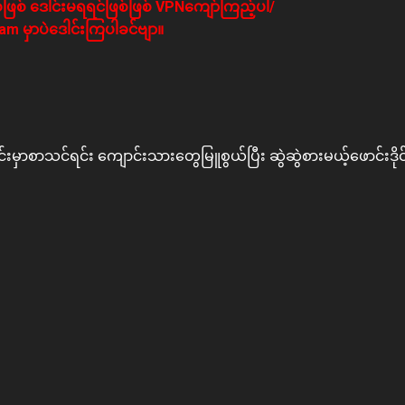
ဖြစ် ဒေါင်းမရရင်ဖြစ်ဖြစ် VPNကျော်ကြည့်ပါ/
m မှာပဲဒေါင်းကြပါခင်ဗျာ။
ာစာသင်ရင်း ကျောင်းသားတွေမြူစွယ်ပြီး ဆွဲဆွဲစားမယ့်ဖောင်းဒိုင