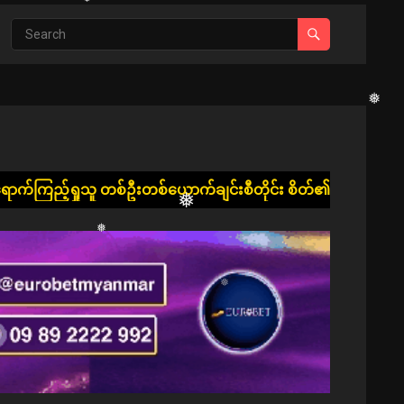
❅
❅
❅
်ဦးတစ်ယောက်ချင်းစီတိုင်း စိတ်၏ချမ်းသာခြင်း၊ ကိုယ်၏ကျန်းမာခြင
❅