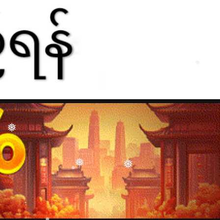
❅
❅
❅
❅