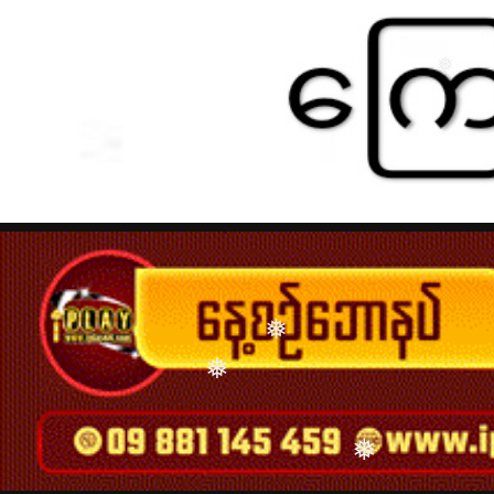
❅
❅
❅