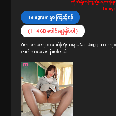
တိုက်ရိုက်ကြည့်မရတာဖြစ်
Telegra
Telegram မှာ ကြည့်ရန်
(1.14 GB ဒေါင်းရန်နှိပ်ပါ )
ဒီကားကတော့ စားစော်ကြီးဆရာမNao Jingujiက ကျောင်းမှ
ဇာတ်ကားလေးဖြစ်ပါတယ်…..