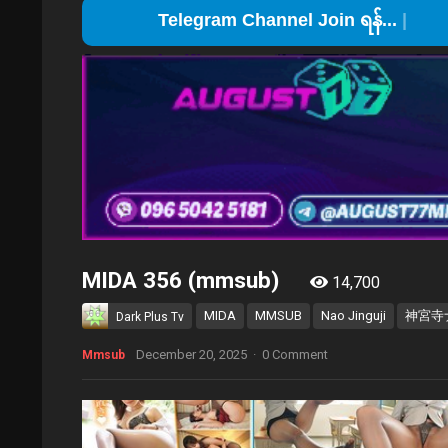
Tel
MIDA 356 (mmsub)
14,700
MIDA
MMSUB
Nao Jinguji
神宮寺
Dark Plus Tv
December 20, 2025
·
0 Comment
Mmsub