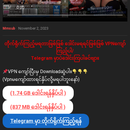
November 2, 2023
Mmsub
တိုက်ရိုက်ကြည့်မရတာဖြစ်ဖြစ် ဒေါင်းမရရင်ဖြစ်ဖြစ် VPNကျော်
ကြည့်ပါ/
Telegram မှာပဲဒေါင်းကြပါခင်ဗျာ။
VPN ကျော်ပြီးမှ Downloadဆွဲပါ။
(Vpnမကျော်ထားရင်နှိပ်လို့မရပါဘူးနော်)
(1.74 GB ဒေါင်းရန်နှိပ်ပါ )
(837 MB ဒေါင်းရန်နှိပ်ပါ )
Telegram မှာ တိုက်ရိုက်ကြည့်ရန်