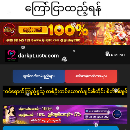
❅
❅
❅
❅
❅
❅
❅
❅
❅
❅
darkpLustv.com
MENU
❅
❅
ဂျပန်ဇာတ်လမ်းရှည်များ
ဆင်ဆာမဲ့ဇာတ်ကားများ
❅
❅
❅
်ရှုသူ တစ်ဦးတစ်ယောက်ချင်းစီတိုင်း စိတ်၏ချမ်းသာခြင်း၊ ကိုယ်၏က
❅
❅
❅
❅