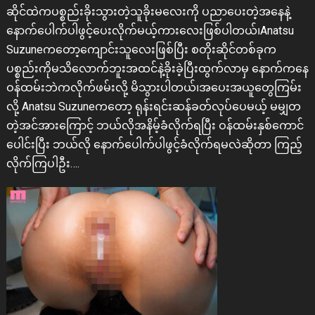
ဆိုင်ထဲကပစ္စည်းခိုးသွားတဲ့သူခိုးမလေးကို ပညာပေးတဲ့အနေနဲ့
နောက်ပေါက်ပါဖွင့်ပေးလိုက်မယ့်ကားလေးဖြစ်ပါတယ်၊Anatsu
Suzuneကတော့ကျောင်းသူလေးဖြစ်ပြီး စတိုးဆိုင်တစ်ခုက
ပစ္စည်းကိုမသိလောက်ဘူးအထင်နဲ့ခိုးခဲ့ပြီးထွက်လာမှ နောက်ကနေ
ဝန်ထမ်းဘဲကလိုက်ဖမ်းလို့ မိသွားပါတယ်၊အပေးအယူတွေကြမ်း
လို့ Anatsu Suzuneကတော့ ရုန်းရင်းဆန်ခတ်လုပ်ပေမယ့် မမျှတ
တဲ့အင်အားကြောင့် ဘယ်လိုအနိမ့်ခံလိုက်ရပြီး ဝန်ထမ်းနှစ်ကောင်
ပေါင်းပြီး ဘယ်လို နောက်ပေါက်ပါဖွင့်ခံလိုက်ရမလဲဆိုတာ ကြည့်
လိုက်ကြပါဦး….