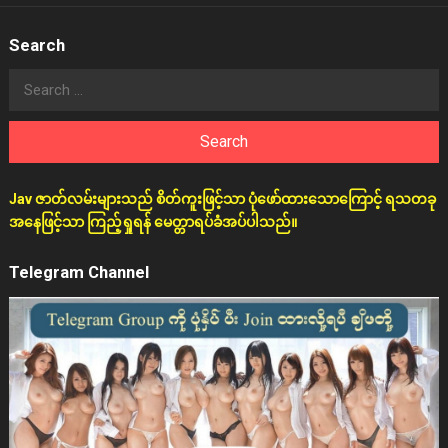
Search
Search
for:
Jav ဇာတ်လမ်းများသည် စိတ်ကူးဖြင့်သာ ပုံဖော်ထားသောကြောင့် ရသတခု
အနေဖြင့်သာ ကြည့်ရှုရန် မေတ္တာရပ်ခံအပ်ပါသည်။
Telegram Channel