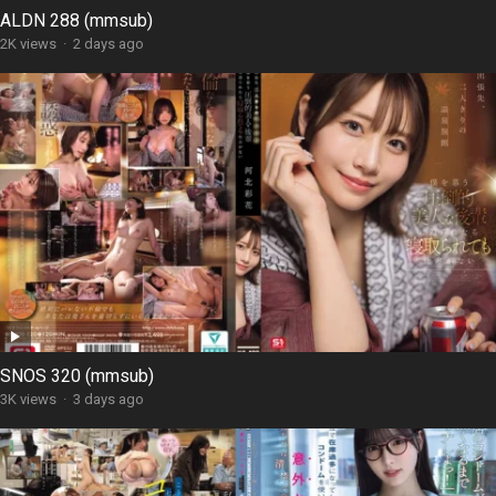
ALDN 288 (mmsub)
2K views
·
2 days ago
SNOS 320 (mmsub)
3K views
·
3 days ago