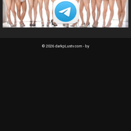
© 2026 darkpLustv.com -
by