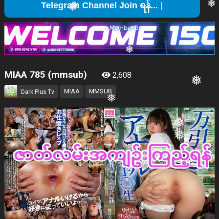
❅
Tel
❅
❅
❅
❅
MIAA 785 (mmsub)
2,608
MIAA
MMSUB
Dark Plus Tv
❅
❅
❅
❅
❅
❅