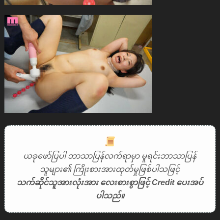
ယခုဖော်ပြပါ ဘာသာပြန်လက်ရာမှာ မူရင်းဘာသာပြန်
သူများ၏ ကြိုးစားအားထုတ်မှုဖြစ်ပါသဖြင့်
သက်ဆိုင်သူအားလုံးအား လေးစားစွာဖြင့် Credit ပေးအပ်
ပါသည်။