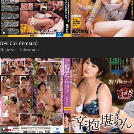
DFE 052 (mmsub)
2K views
·
2 days ago