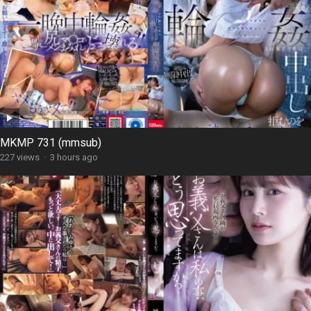
MKMP 731 (mmsub)
227 views
·
3 hours ago