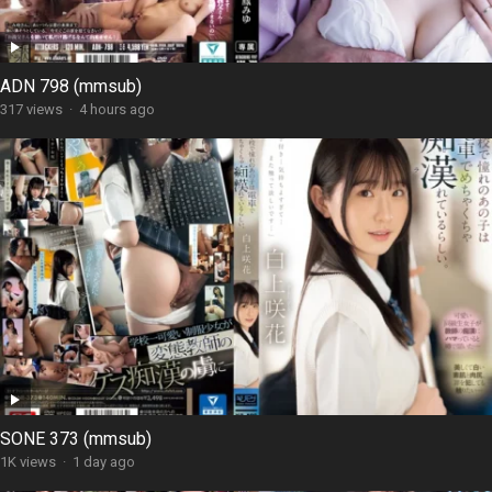
ADN 798 (mmsub)
317 views
·
4 hours ago
SONE 373 (mmsub)
1K views
·
1 day ago