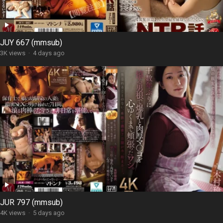
JUY 667 (mmsub)
3K views
·
4 days ago
JUR 797 (mmsub)
4K views
·
5 days ago