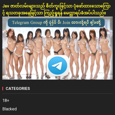
Jav ဇာတ်လမ်းများသည် စိတ်ကူးဖြင့်သာ ပုံဖော်ထားသောကြော
င့် ရသတခုအနေဖြင့်သာ ကြည့်ရှုရန် မေတ္တာရပ်ခံအပ်ပါသည်။
CATEGORIES
18+
Blacked