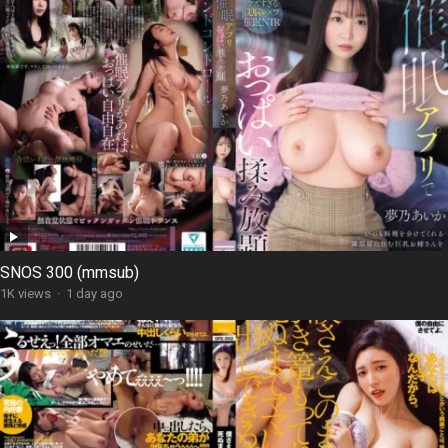
SNOS 300 (mmsub)
1K views
·
1 day ago