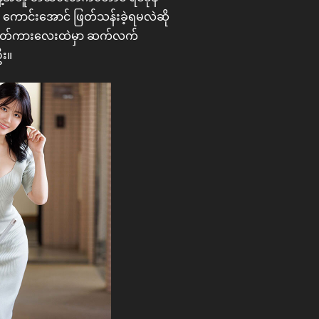
ယ် ကောင်းအောင် ဖြတ်သန်းခဲ့ရမလဲဆို
ဇာတ်ကားလေးထဲမှာ ဆက်လက်
ဦး။