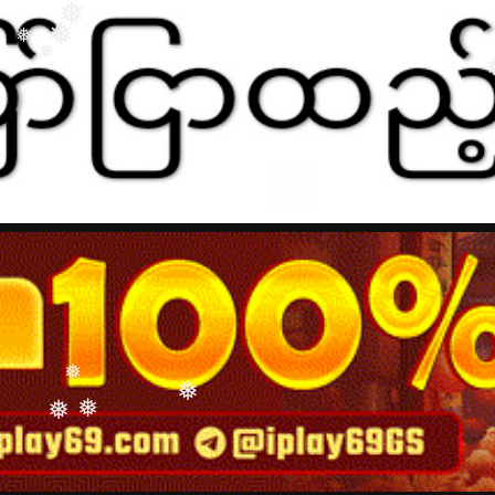
❅
❅
❅
❅
❅
❅
❅