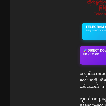
တိုက်ရိုက်
ဖြစ
Telegr
TELEGRAM မှ
Telegram Channel •
DIRECT DO
HD • 1.35 GB
ကျောင်းသားအဆေ
လေး ‘နာအို’ ဆီမ
တစ်ယောက်…။
လူငယ်ဘဝရဲ့ နေ
မန်နေဂျာမလေးန