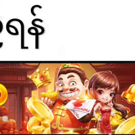
❅
❅
❅