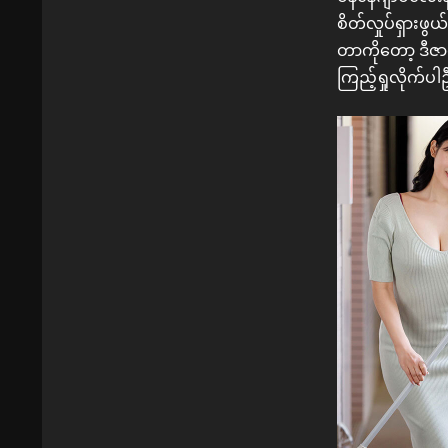
စိတ်လှုပ်ရှားဖွ
တာကိုတော့ ဒီ
ကြည့်ရှုလိုက်ပါ