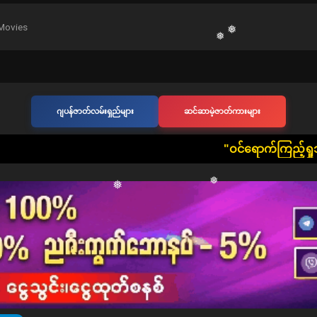
❅
❅
Movies
❅
❅
❅
ဂျပန်ဇာတ်လမ်းရှည်များ
ဆင်ဆာမဲ့ဇာတ်ကားများ
❅
​"ဝင်ရောက်ကြည့်ရှုသူ တစ်ဦးတစ်ယောက်ချင်းစီတိ
❅
❅