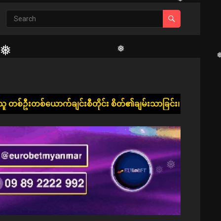
❅
❅
❅
ုင်း စိတ်၏ချမ်းသာခြင်း၊ ကိုယ်၏ကျန်းမာခြင်းနှင့် ပြည့်စုံ၍ ဘေ
❅
❅