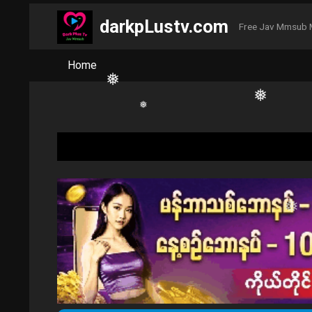
darkpLustv.com
Free Jav Mmsub 
❅
Home
❅
❅
❅
❅