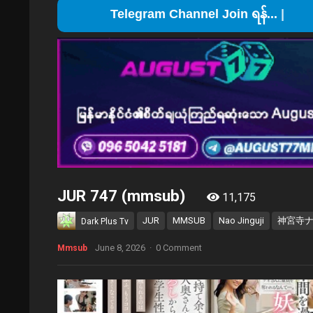
Telegram Channel
JUR 747 (mmsub)
11,175
JUR
MMSUB
Nao Jinguji
神宮寺
Dark Plus Tv
June 8, 2026
·
0 Comment
Mmsub