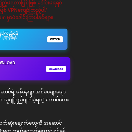
ကြည့်မရတာဖြစ်ဖြစ် ဒေါင်းမရရင်
်ဖြစ် VPNကျော်ကြည့်ပါ/
am မှာပဲဒေါင်းကြပါခင်ဗျာ။
ာကြည့်ရန်
 မှာကြည့်ရန်
WATCH
WNLOAD
Download
ာင်ရဲ့ မန်နေဂျာ အစ်မချောချော
ှာ လူပျိုရည်ပျက်ခဲ့ရတဲ့ ကောင်လေး
ာက်ဆုံးနေ့ရက်တွေကို အဆောင်
ဲ့အတူ ဘယ်လောက်တောင် ရင်ခုန်