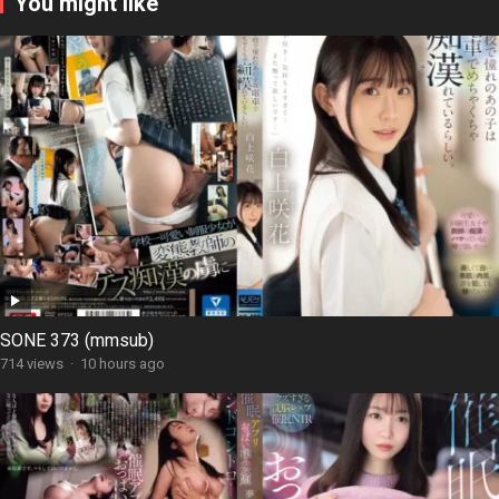
You might like
SONE 373 (mmsub)
714 views
·
10 hours ago