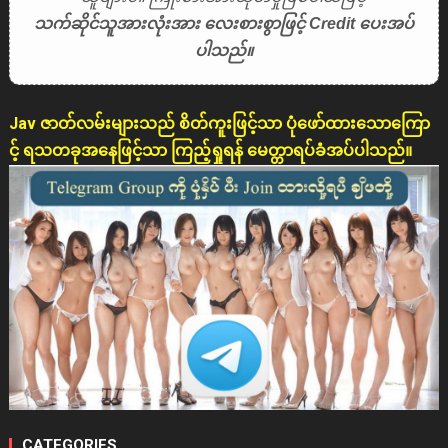
သက်ဆိုင်သူအားလုံးအား လေးစားစွာဖြင့် Credit ပေးအပ်
ပါသည်။
Jav ဇာတ်လမ်းများသည် စိတ်ကူးဖြင့်သာ ပုံဖော်ထားသောကြော
င့် ရသတခုအနေဖြင့်သာ ကြည့်ရှုရန် မေတ္တာရပ်ခံအပ်ပါသည်။
CATEGORIES