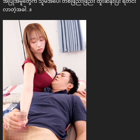
အပြုအမူတွေက သူမအပေါ် တစ်ဖြည်းဖြည်း ထူးဆန်းပြီး ရဲတင်း
လာတဲ့အခါ…။