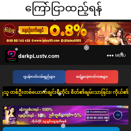
❅
❅
❅
❅
❅
❅
❅
❅
❅
❅
darkpLustv.com
MENU
❅
ဂျပန်ဇာတ်လမ်းရှည်များ
ဆင်ဆာမဲ့ဇာတ်ကားများ
❅
❅
်းစီတိုင်း စိတ်၏ချမ်းသာခြင်း၊ ကိုယ်၏ကျန်းမာခြင်းနှင့် ပြည့်စ
❅
❅
❅
❅
❅