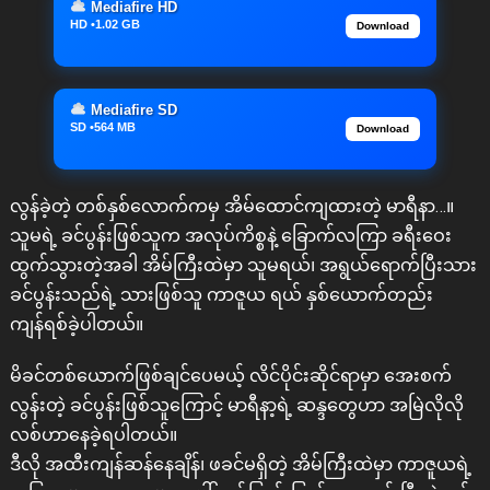
Mediafire HD
HD •1.02 GB
Download
Mediafire SD
SD •564 MB
Download
လွန်ခဲ့တဲ့ တစ်နှစ်လောက်ကမှ အိမ်ထောင်ကျထားတဲ့ မာရီနာ…။
သူမရဲ့ ခင်ပွန်းဖြစ်သူက အလုပ်ကိစ္စနဲ့ ခြောက်လကြာ ခရီးဝေး
ထွက်သွားတဲ့အခါ အိမ်ကြီးထဲမှာ သူမရယ်၊ အရွယ်ရောက်ပြီးသား
ခင်ပွန်းသည်ရဲ့ သားဖြစ်သူ ကာဇူယ ရယ် နှစ်ယောက်တည်း
ကျန်ရစ်ခဲ့ပါတယ်။
မိခင်တစ်ယောက်ဖြစ်ချင်ပေမယ့် လိင်ပိုင်းဆိုင်ရာမှာ အေးစက်
လွန်းတဲ့ ခင်ပွန်းဖြစ်သူကြောင့် မာရီနာ့ရဲ့ ဆန္ဒတွေဟာ အမြဲလိုလို
လစ်ဟာနေခဲ့ရပါတယ်။
ဒီလို အထီးကျန်ဆန်နေချိန်၊ ဖခင်မရှိတဲ့ အိမ်ကြီးထဲမှာ ကာဇူယရဲ့