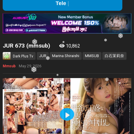
Telegram Channel Jo
❅
❅
❅
❅
❅
JUR 673 (mmsub)
10,862
JUR
Marina Shiraishi
MMSUB
白石茉莉奈
Dark Plus Tv
❅
May 29, 2026
Mmsub
❅
❅
❅
❅
❅
Play