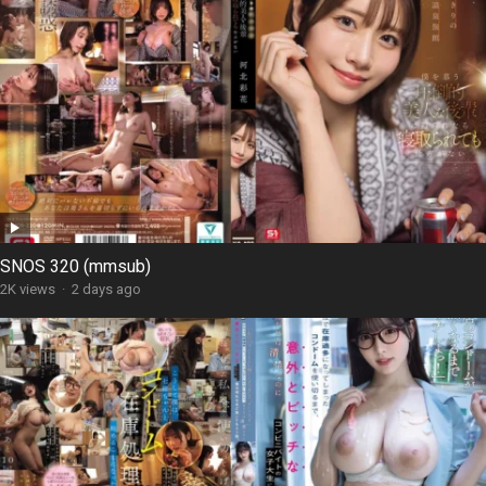
SNOS 320 (mmsub)
2K views
·
2 days ago