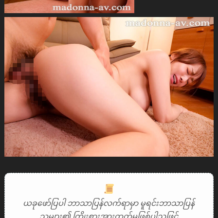
ယခုဖော်ပြပါ ဘာသာပြန်လက်ရာမှာ မူရင်းဘာသာပြန်
သူများ၏ ကြိုးစားအားထုတ်မှုဖြစ်ပါသဖြင့်