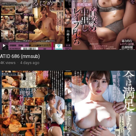
ATID 686 (mmsub)
4K views
·
4 days ago