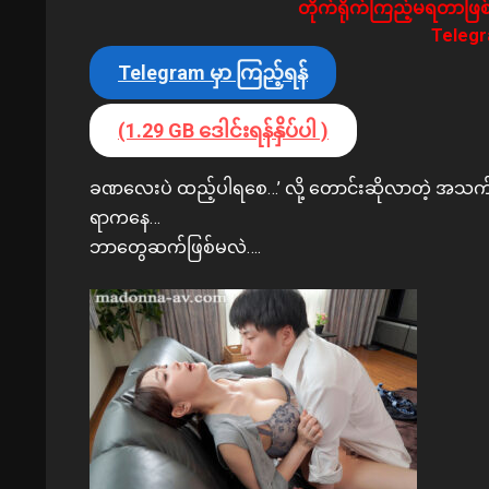
တိုက်ရိုက်ကြည့်မရတာဖြစ်
Telegra
Telegram မှာ ကြည့်ရန်
(1.29 GB ဒေါင်းရန်နှိပ်ပါ )
ခဏလေးပဲ ထည့်ပါရစေ…’ လို့ တောင်းဆိုလာတဲ့ အသက် ၃၀ အ
ရာကနေ…
ဘာတွေဆက်ဖြစ်မလဲ….