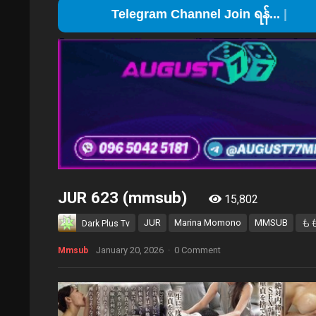
Tel
JUR 623 (mmsub)
15,802
JUR
Marina Momono
MMSUB
も
Dark Plus Tv
January 20, 2026
·
0 Comment
Mmsub