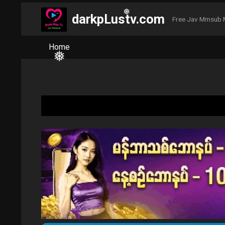
darkpLustv.com
❅
Free Jav Mmsub 
❅
❅
Home
❅
❅
❅