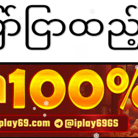
❅
❅
❅
❅
❅