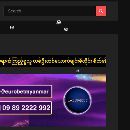
❅
❅
❅
❅
❅
❅
စ်ဦးတစ်ယောက်ချင်းစီတိုင်း စိတ်၏ချမ်းသာခြင်း၊ ကိုယ်၏ကျန်းမာခြင
❅