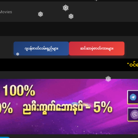
❅
❅
❅
Movies
❅
❅
❅
❅
ဂျပန်ဇာတ်လမ်းရှည်များ
ဆင်ဆာမဲ့ဇာတ်ကားများ
​"ဝင်ရောက်ကြည့်ရှုသူ တ