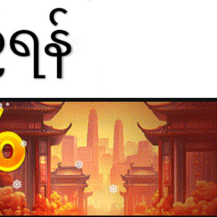
❅
❅
❅