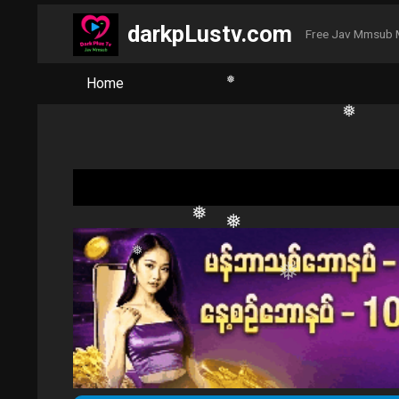
❅
darkpLustv.com
Free Jav Mmsub 
❅
Home
❅
❅
❅
❅
❅