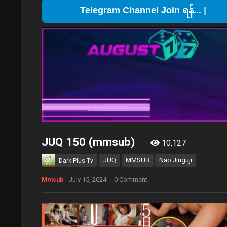
T
JUQ 150 (mmsub)
10,127
JUQ
MMSUB
Nao Jinguji
Dark Plus Tv
July 15, 2024
·
0 Comment
Mmsub