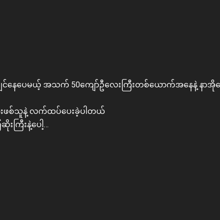
ုးချင်နေပေမယ့် အသက် 50ကျော်ဦလေးကြီးတစ်ယောက်အနေနဲ့ နာအိ
သားဖစ်သူနဲ့ လက်ထပ်ပေးခဲ့ပါတယ်
ိုးကြီးနဲ့ပေါ့…