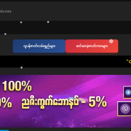
Movies
ဂျပန်ဇာတ်လမ်းရှည်များ
ဆင်ဆာမဲ့ဇာတ်ကားများ
❅
❅
​"ဝင်ရောက်ကြည့်ရှုသ
❅
❅