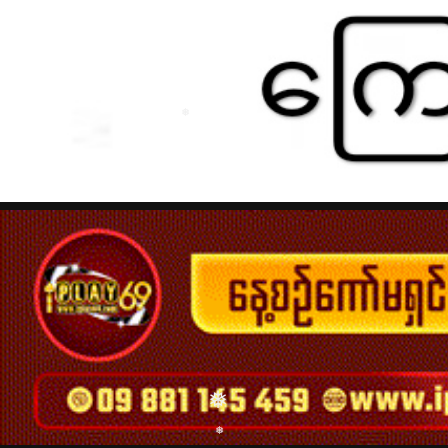
❅
❅
❅