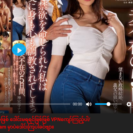
Play
00:00
ဖြစ် ဒေါင်းမရရင်ဖြစ်ဖြစ် VPNကျော်ကြည့်ပါ/
m မှာပဲဒေါင်းကြပါခင်ဗျာ။