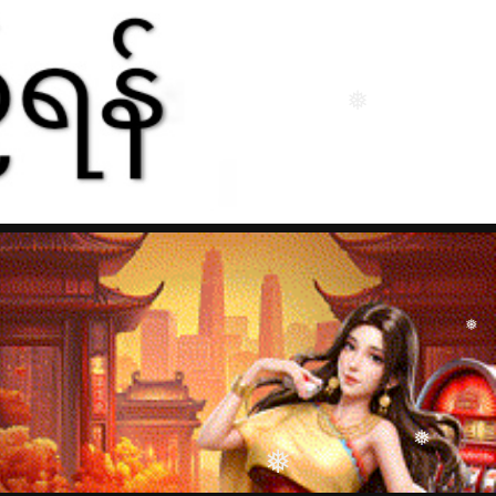
❅
❅
❅
❅