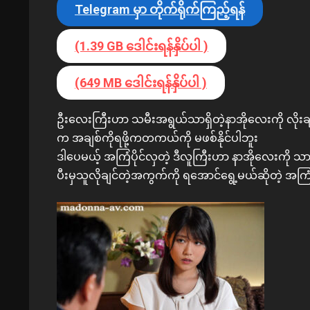
Telegram မှာ တိုက်ရိုက်ကြည့်ရန်
(1.39 GB ဒေါင်းရန်နှိပ်ပါ )
(649 MB ဒေါင်းရန်နှိပ်ပါ )
ဦးလေးကြီးဟာ သမီးအရွယ်သာရှိတဲ့နာအိုလေးကို လိ
က အချစ်ကိုရဖို့ကတကယ်ကို မဖစ်နိုင်ပါဘူး
ဒါပေမယ့် အကြံပိုင်လှတဲ့ ဒီလူကြီးဟာ နာအိုလေးကို 
ပီးမှသူလိုချင်တဲ့အကွက်ကို ရအောင်ရွေ့မယ်ဆိုတဲ့ အကြံဆ