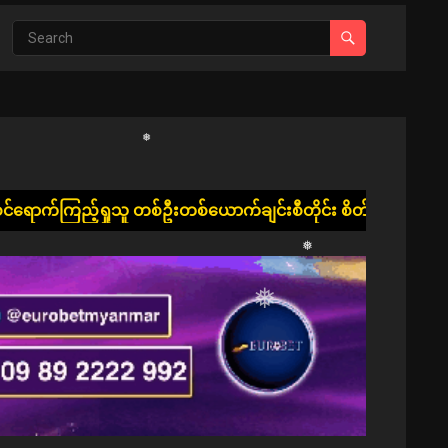
❅
❅
ူ တစ်ဦးတစ်ယောက်ချင်းစီတိုင်း စိတ်၏ချမ်းသာခြင်း၊ ကိုယ်၏ကျန်းမာ
❅
❅