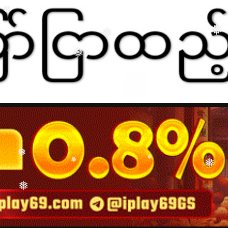
❅
❅
❅
❅
❅
❅
❅