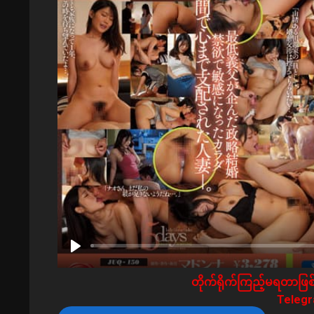
တိုက်ရိုက်ကြည့်မရတာဖြစ်
Telegra