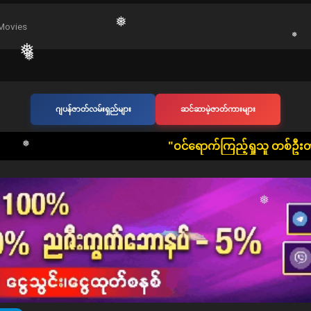
❅
Movies
❅
❅
ဂျပန်ဇာတ်လမ်းရှည်များ
ဆင်ဆာမဲ့ဇာတ်ကားများ
​"ဝင်ရောက်ကြည့်ရှုသူ တစ်ဦးတစ်ယောက်ချင်းစီတိုင်း