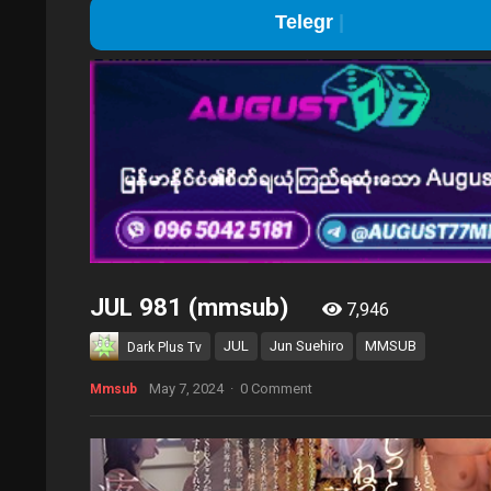
Telegram Channel Joi
JUL 981 (mmsub)
7,946
JUL
Jun Suehiro
MMSUB
Dark Plus Tv
May 7, 2024
·
0 Comment
Mmsub