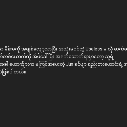
ှာ မိန်းမကို အချစ်လျော့လာပြီး အသုံးမဝင်တဲ့ Useless မ လို ဆက်
က်တစ်ယောက်ကို အိမ်ခေါ်ပြီး အရက်သောက်ရာမှာတော့ သူ့ရဲ့
ဲ့အခါ ယောက်ျားက မကြင်နာပေးတဲ့ Jun ခင်ဗျာ ရည်းစားဟောင်းရဲ့ 
ပဲဖြစ်ပါတယ်။