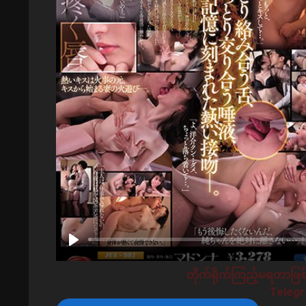
တိုက်ရိုက်ကြည့်မရတာဖြစ်
Telegra