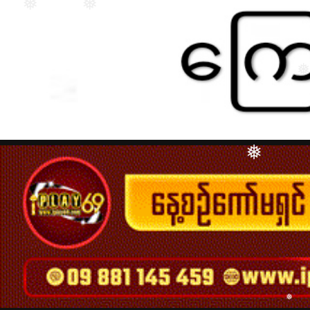
❅
❅
❅
❅
❅