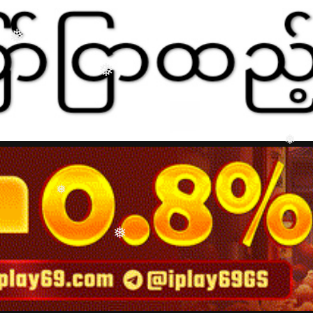
❅
❅
❅
❅