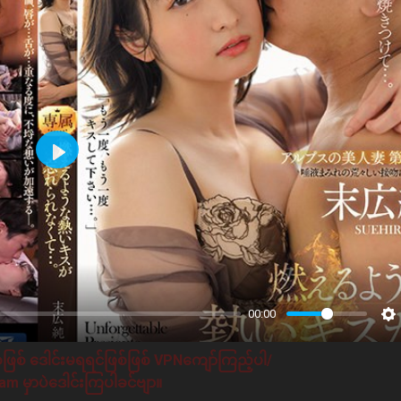
Play
00:00
ဖြစ် ဒေါင်းမရရင်ဖြစ်ဖြစ် VPNကျော်ကြည့်ပါ/
m မှာပဲဒေါင်းကြပါခင်ဗျာ။