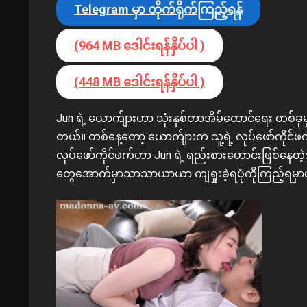
Telegram မှာ တိုက်ရိုက်ကြည့်ရန်
(964 MB ဒေါင်းရန်နှိပ်ပါ )
(448 MB ဒေါင်းရန်နှိပ်ပါ )
Jun ရဲ့ ယောက်ျားဟာ သုံးနှစ်တာအိမ်ထောင်ရေး တစ်ခုမ
တယ်။ တစ်နေ့တော့ ယောက်ျားက သူ့ရဲ့ လုပ်ဖော်ကိုင်ဖ
လုပ်ဖော်ကိုင်ဖက်ဟာ Jun ရဲ့ ရည်းစားဟောင်းဖြစ်နေတ
တွေအောက်မှာသာသာယာယာ ကျရှုးခဲ့ရပုံကိုကြည့်ရမှာ