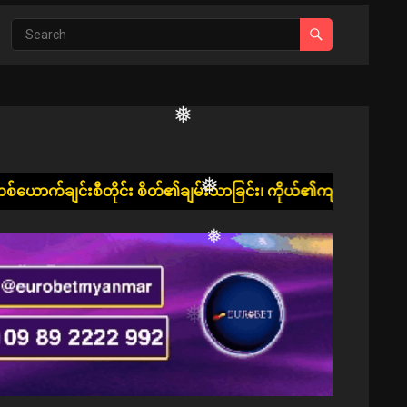
❅
 စိတ်၏ချမ်းသာခြင်း၊ ကိုယ်၏ကျန်းမာခြင်းနှင့် ပြည့်စုံ၍ ဘေးအန္တ
❅
❅
❅