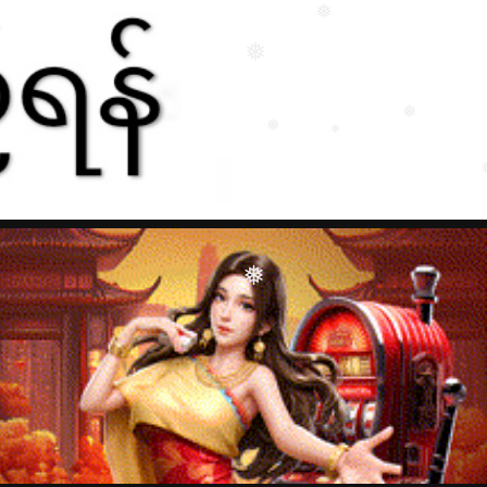
❅
❅
❅
❅
❅
❅
❅
❅
❅