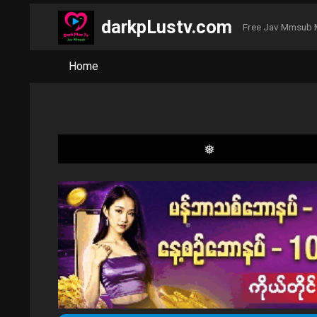
darkpLustv.com
Free Jav Mmsub 
Home
❅
❅
❅
❅
❅