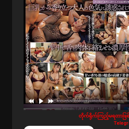
တိုက်ရိုက်ကြည့်မရတာဖြစ်
Telegra