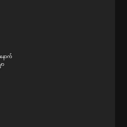
၊နောက်
မှာ