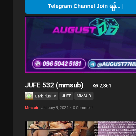
Te
JUFE 532 (mmsub)
2,861
JUFE
MMSUB
Dark Plus Tv
January 9, 2024
·
0 Comment
Mmsub