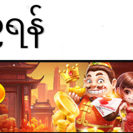
❅
❅
❅
❅
❅
❅
❅