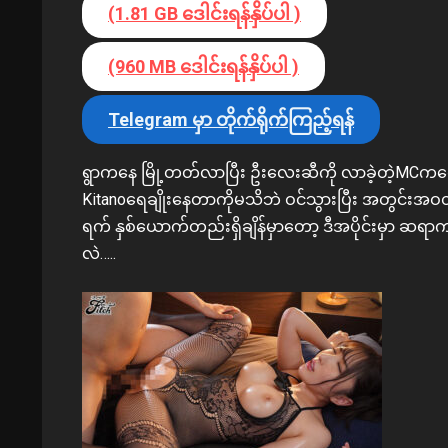
(1.81 GB ဒေါင်းရန်နှိပ်ပါ )
(960 MB ဒေါင်းရန်နှိပ်ပါ )
Telegram မှာ တိုက်ရိုက်ကြည့်ရန်
ရွာကနေ မြို့တတ်လာပြီး ဦးလေးဆီကို လာခဲ့တဲ့MCကတော
Kitanoရေချိုးနေတာကိုမသိဘဲ ဝင်သွားပြီး အတွင်းအဝ
ရက် နှစ်ယောက်တည်းရှိချိန်မှာတော့ ဒီအပိုင်းမှာ ဆရာ
လဲ…..