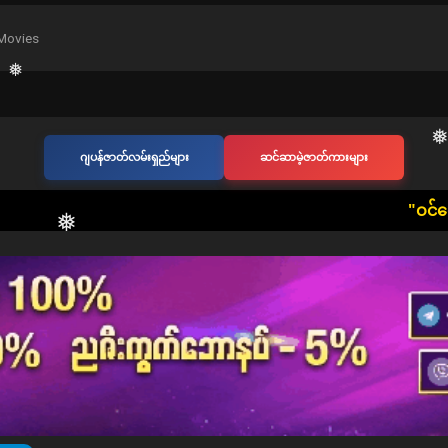
Movies
ဂျပန်ဇာတ်လမ်းရှည်များ
ဆင်ဆာမဲ့ဇာတ်ကားများ
​"ဝင်ရောက်ကြည့်ရှုသူ တ
❅
❅