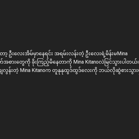
့ ဦးလေးအိမ်မှာနေရင်း အရမ်းလန်းတဲ့ ဦးလေးရဲ့မိန်းမMina
တ်အစားတွေကို ခိုးကြည့်မိနေတာကို Mina Kitanoလဲမြင်သွားပါတယ်
ကျလွန်းတဲ့ Mina Kitanoက တူနုနုထွဒ်ထွဒ်လေးကို ဘယ်လိုဆွဲစားသွား