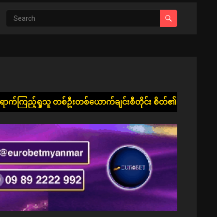
❅
စ်ဦးတစ်ယောက်ချင်းစီတိုင်း စိတ်၏ချမ်းသာခြင်း၊ ကိုယ်၏ကျန်းမာခြ