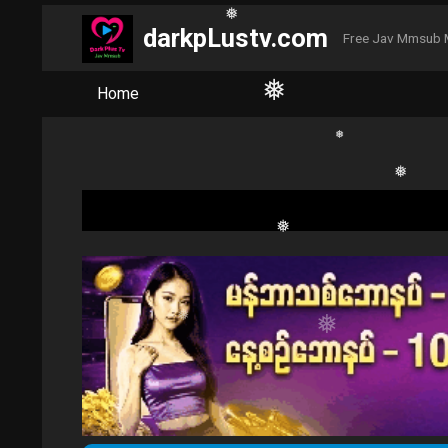
❅
darkpLustv.com
Free Jav Mmsub 
Home
❅
❅
❅
❅
❅
❅