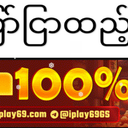
❅
❅
❅
❅
❅