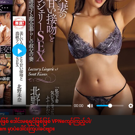
Play
00:00
ဖြစ် ဒေါင်းမရရင်ဖြစ်ဖြစ် VPNကျော်ကြည့်ပါ/
m မှာပဲဒေါင်းကြပါခင်ဗျာ။