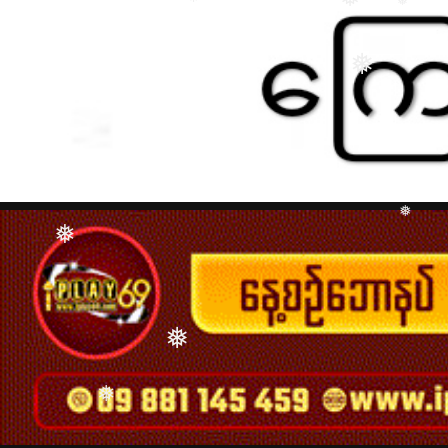
❅
❅
❅
❅
❅
❅
❅
❅