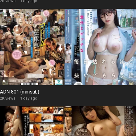
2K views
·
1 day ago
ADN 801 (mmsub)
2K views
·
1 day ago