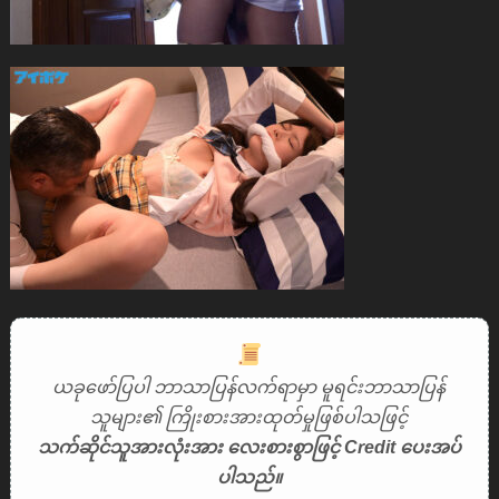
ယခုဖော်ပြပါ ဘာသာပြန်လက်ရာမှာ မူရင်းဘာသာပြန်
သူများ၏ ကြိုးစားအားထုတ်မှုဖြစ်ပါသဖြင့်
သက်ဆိုင်သူအားလုံးအား လေးစားစွာဖြင့် Credit ပေးအပ်
ပါသည်။