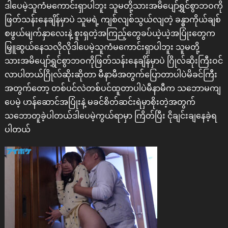
ဒါပေမဲ့သူကံမကောင်းရှာပါဘူး သူမတို့သားအမိပျော်ရွှင်စွာဘဝကို
ဖြတ်သန်းနေချိန်မှာပဲ သူမရဲ့ ကျစ်လျစ်သွယ်လျတဲ့ ခန္ဓာကိုယ်ချစ်
စဖွယ်မျက်နှာလေးနဲ့ စူးရှတဲ့အကြည့်တွေခပ်ယဲ့ယဲ့အပြုံးတွေက
မြှူဆွယ်နေသလိုလိုဒါပေမဲ့သူကံမကောင်းရှာပါဘူး သူမတို့
သားအမိပျော်ရွှင်စွာဘဝကိုဖြတ်သန်းနေချိန်မှာပဲ ဂြိုလ်ဆိုးကြီးဝင်
လာပါတယ်ဂြိုလ်ဆိုးဆိုတာ မီနာမီအတွက်ပြောတာပါပဲမိခင်ကြီး
အတွက်တော့ တစ်ပင်လဲတစ်ပင်ထူတာပါပဲမီနာမီက သဘောမကျ
ပေမဲ့ ဟန်ဆောင်အပြုံးနဲ့ မခင်စိတ်ဆင်းရဲမှာစိုးတဲ့အတွက်
သဘောတူခဲ့ပါတယ်ဒါပေမဲ့ကွယ်ရာမှာ ကြိတ်ပြီး ငိုချင်းချနေခဲ့ရ
ပါတယ်