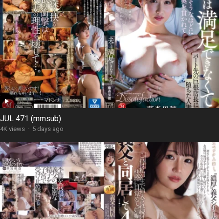
JUL 471 (mmsub)
4K views
·
5 days ago