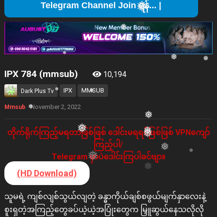
❅
Tel
❅
❅
❅
❅
❅
❅
IPX 784 (mmsub)
10,194
❅
❅
❅
IPX
MMSUB
Dark Plus Tv
November 2, 2022
Mmsub
❅
❅
တိုက်ရိုက်ကြည့်မရတာဖြစ်ဖြစ် ဒေါင်းမရရင်ဖြစ်ဖြစ် VPNကျော်
❅
❅
ကြည့်ပါ/
❅
Telegram မှာပဲဒေါင်းကြပါခင်ဗျာ။
❅
❅
(HD Download)
သူမရဲ့ ကျစ်လျစ်သွယ်လျတဲ့ ခန္ဓာကိုယ်ချစ်စဖွယ်မျက်နှာလေးနဲ့
စူးရှတဲ့အကြည့်တွေခပ်ယဲ့ယဲ့အပြုံးတွေက မြှူဆွယ်နေသလိုလို