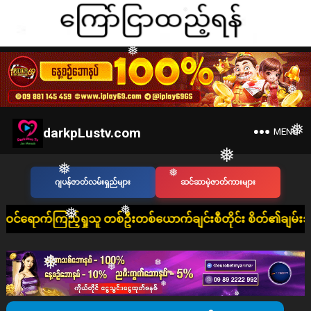
❅
❅
❅
❅
❅
❅
❅
darkpLustv.com
MENU
ဂျပန်ဇာတ်လမ်းရှည်များ
ဆင်ဆာမဲ့ဇာတ်ကားများ
❅
❅
❅
့်ရှုသူ တစ်ဦးတစ်ယောက်ချင်းစီတိုင်း စိတ်၏ချမ်းသာခြင်း၊ ကိုယ်၏
❅
❅