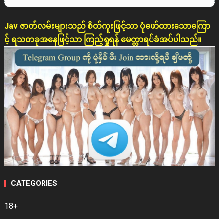
Jav ဇာတ်လမ်းများသည် စိတ်ကူးဖြင့်သာ ပုံဖော်ထားသောကြော
င့် ရသတခုအနေဖြင့်သာ ကြည့်ရှုရန် မေတ္တာရပ်ခံအပ်ပါသည်။
CATEGORIES
18+