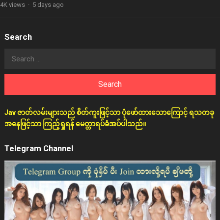
4K views
·
5 days ago
Search
Search
for:
Jav ဇာတ်လမ်းများသည် စိတ်ကူးဖြင့်သာ ပုံဖော်ထားသောကြောင့် ရသတခု
အနေဖြင့်သာ ကြည့်ရှုရန် မေတ္တာရပ်ခံအပ်ပါသည်။
Telegram Channel