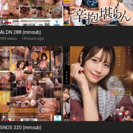
ALDN 288 (mmsub)
939 views
·
14 hours ago
SNOS 320 (mmsub)