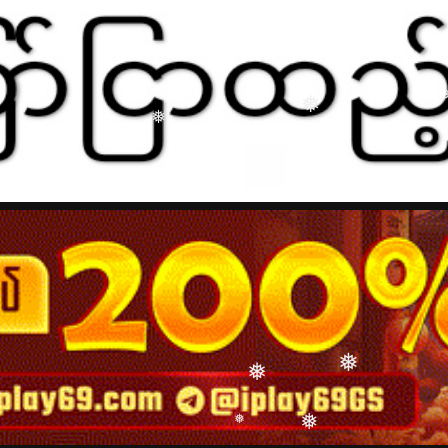
❅
❅
❅