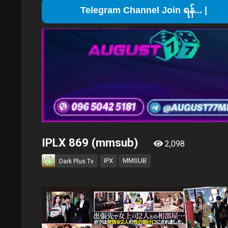
Telegr
IPLX 869 (mmsub)
2,098
IPX
MMSUB
Dark Plus Tv