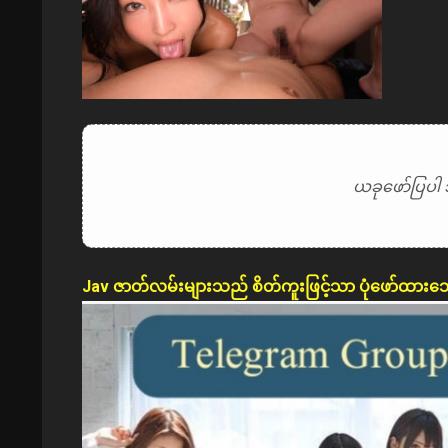
ယခုဖော်ပြပါ 
Jav ဇာတ်လမ်းများသည် စိတ်ကူးဖြင့်သာ ပုံဖော်ထားသ