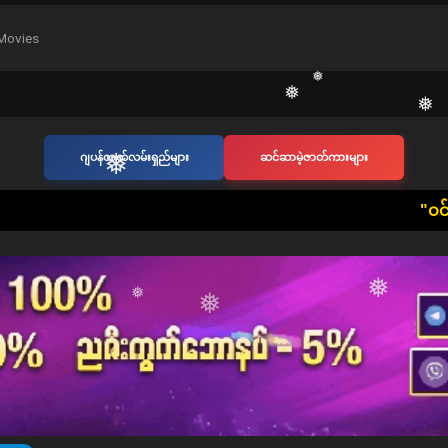
Movies
❅
❅
❅
❅
ဂျပန်ဇာတ်လမ်းရှည်များ
ဆင်ဆာမဲ့ဇာတ်ကားများ
❅
​"ဝင်ရောက်ကြည့်ရှုသူ တစ်ဦးတ
❅
❅
❅