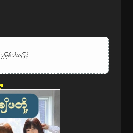
ုဖြစ်ပါသဖြင့်
်။