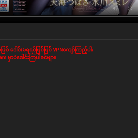
ဖြစ် ဒေါင်းမရရင်ဖြစ်ဖြစ် VPNကျော်ကြည့်ပါ/
m မှာပဲဒေါင်းကြပါခင်ဗျာ။