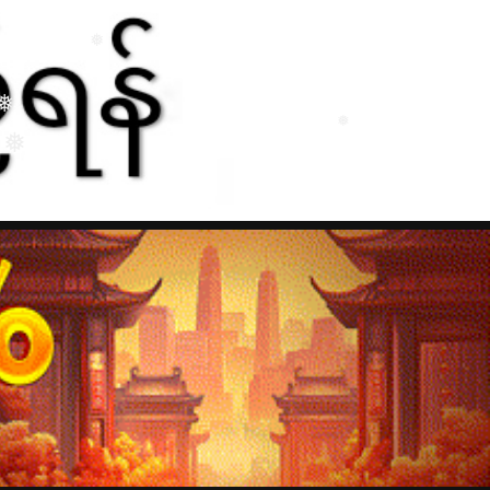
❅
❅
❅
❅
❅
❅
❅
❅