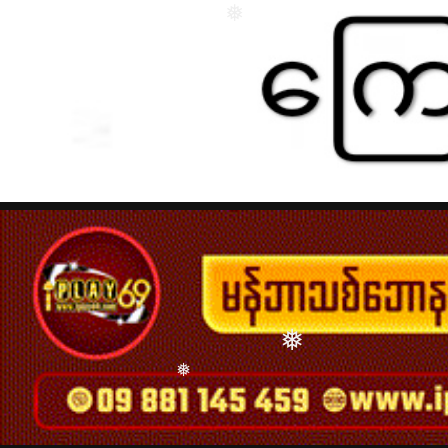
❅
❅
❅