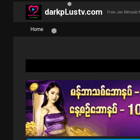
❅
darkpLustv.com
❅
Free Jav Mmsub 
Home
❅
❅