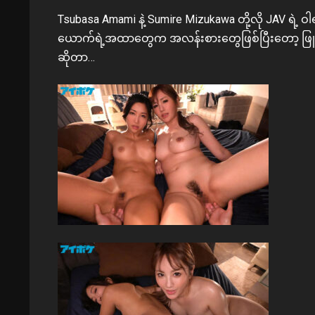
Tsubasa Amami နဲ့ Sumire Mizukawa တို့လို JAV ရဲ့
ယောက်ရဲ့အထာတွေက အလန်းစားတွေဖြစ်ပြီးတော့ ဖ
ဆိုတာ…