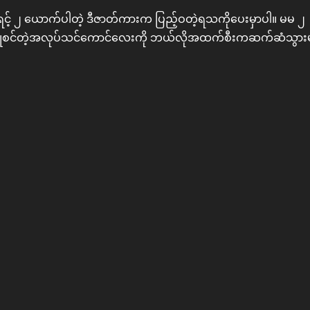
 ဝါရင့် ၂ ယောက်ပါတဲ့ ဒီဇာတ်ကားက ပြည့်ဝတဲ့ရသကိုပေးမှာပါ။ မမ ၂
ြူစင်တဲ့အလုပ်သင်ကောင်လေးကို ဘယ်လိုအထက်စီးကဆက်ဆံသွာ