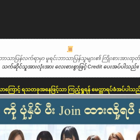
ဘာသာပြန်လက်ရာမှာ မူရင်းဘာသာပြန်သူများ၏ ကြိုးစားအားထုတ်မှ
သက်ဆိုင်သူအားလုံးအား လေးစားစွာဖြင့် Credit ပေးအပ်ပါသည်။
ောကြောင့် ရသတခုအနေဖြင့်သာ ကြည့်ရှုရန် မေတ္တာရပ်ခံအပ်ပါသည