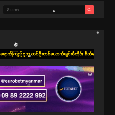
❅
စ်ယောက်ချင်းစီတိုင်း စိတ်၏ချမ်းသာခြင်း၊ ကိုယ်၏ကျန်းမာခြင်းနှ
❅
❅