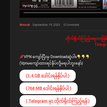
September 19, 2023
·
0 Comment
Mmsub
တိုက်ရိုက်ကြည့်မရတာဖြစ်
Telegra
VPN ကျော်ပြီးမှ Downloadဆွဲပါ။
(Vpnမကျော်ထားရင်နှိပ်လို့မရပါဘူးနော်)
(1.4 GB ဒေါင်းရန်နှိပ်ပါ )
(768 MB ဒေါင်းရန်နှိပ်ပါ )
( Telegram မှာ တိုက်ရိုက်ကြည့်ရန် )