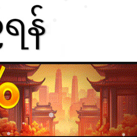
❅
❅
❅
❅