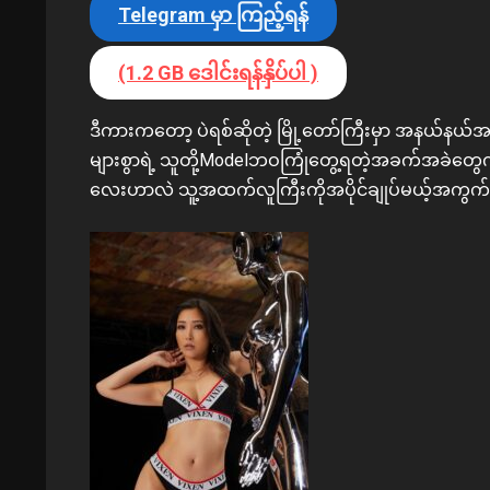
Telegram မှာ ကြည့်ရန်
(1.2 GB ဒေါင်းရန်နှိပ်ပါ )
ဒီကားကတော့ ပဲရစ်ဆိုတဲ့ မြို့တော်ကြီးမှာ အနယ်န
များစွာရဲ့ သူတို့Modelဘဝကြုံတွေ့ရတဲ့အခက်အခဲတွေက
လေးဟာလဲ သူ့အထက်လူကြီးကိုအပိုင်ချုပ်မယ့်အကွ