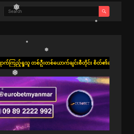
❅
❅
❅
❅
❅
❅
စ်ဦးတစ်ယောက်ချင်းစီတိုင်း စိတ်၏ချမ်းသာခြင်း၊ ကိုယ်၏ကျန်းမာခြ
❅
❅