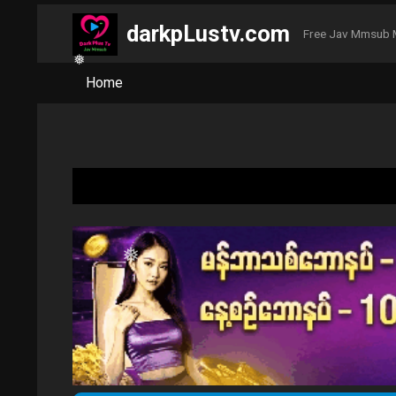
darkpLustv.com
Free Jav Mmsub 
❅
❅
Home
❅