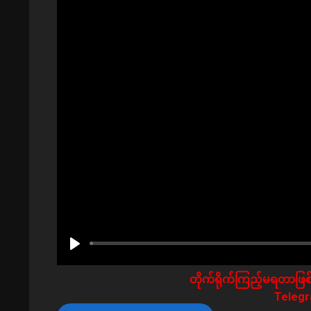
တိုက်ရိုက်ကြည့်မရတာဖြစ်
Telegra