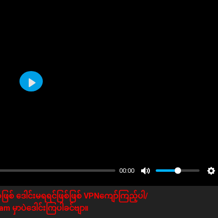
Play
00:00
ဖြစ် ဒေါင်းမရရင်ဖြစ်ဖြစ် VPNကျော်ကြည့်ပါ/
m မှာပဲဒေါင်းကြပါခင်ဗျာ။