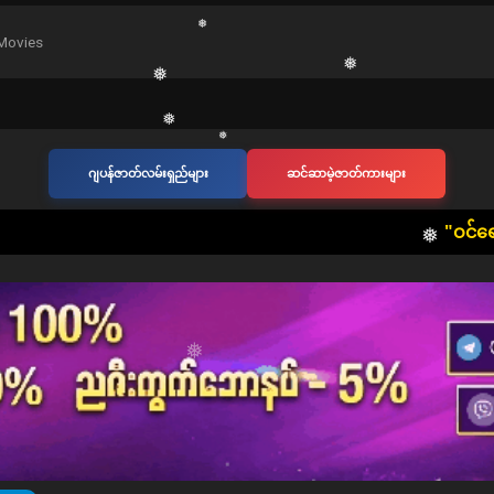
❅
Movies
❅
❅
❅
ဂျပန်ဇာတ်လမ်းရှည်များ
ဆင်ဆာမဲ့ဇာတ်ကားများ
❅
❅
❅
​"ဝင်ရောက်ကြည့်ရှုသူ တ
❅
❅
❅