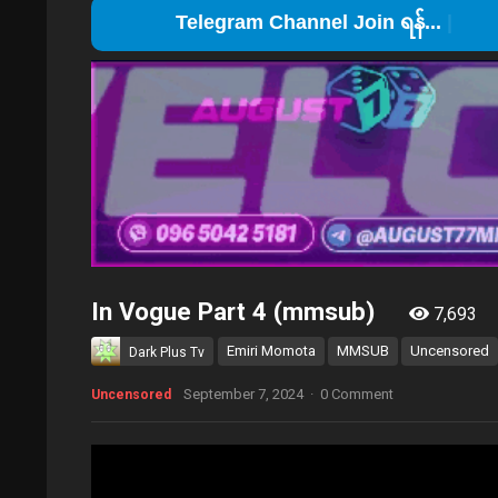
T
In Vogue Part 4 (mmsub)
7,693
Emiri Momota
MMSUB
Uncensored
Dark Plus Tv
September 7, 2024
·
0 Comment
Uncensored