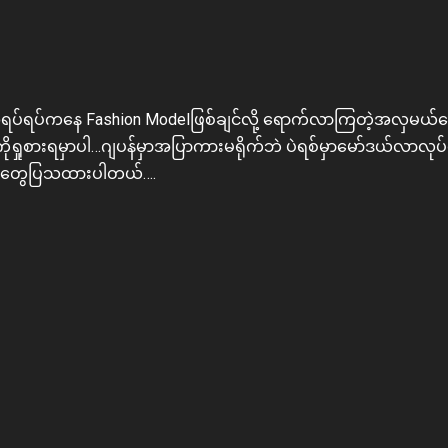
ယ်အရပ်ရပ်ကနေ Fashion Modelဖြစ်ချင်လို့ ရောက်လာကြတဲ့အလှမယ
ိုရှုစားရမှာပါ…ဂျပန်မှာအပြာကားမရိုက်ဘဲ ပဲရစ်မှာမော်ဒယ်လာလုပ
က်တွေပြသထားပါတယ်….