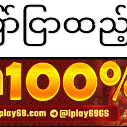
❅
❅
❅
❅