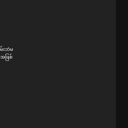
မ်းဘဲမ
းအဖြစ်