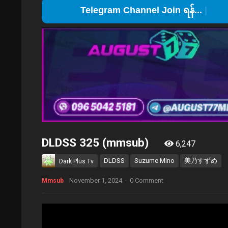
T
DLDSS 325 (mmsub)
6,247
DLDSS
Suzume Mino
美乃すずめ
Dark Plus Tv
November 1, 2024
·
0 Comment
Mmsub