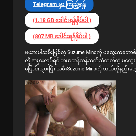
Telegram မှာ ကြည့်ရန်
(1.18 GB ဒေါင်းရန်နှိပ်ပါ )
(807 MB ဒေါင်းရန်နှိပ်ပါ )
မယားပါသမီးဖြစ်တဲ့ Suzume Minoကို ပထွေးကဘောစိဆို
လို့ အမှားလုပ်ရင် မာမာထန်ထန်ဆက်ဆံတတ်တဲ့ ပထွေးဟာ
ပြောင်းသွားပြီး သမီးSuzume Minoကို ဘယ်လိုနည်းတွေသ