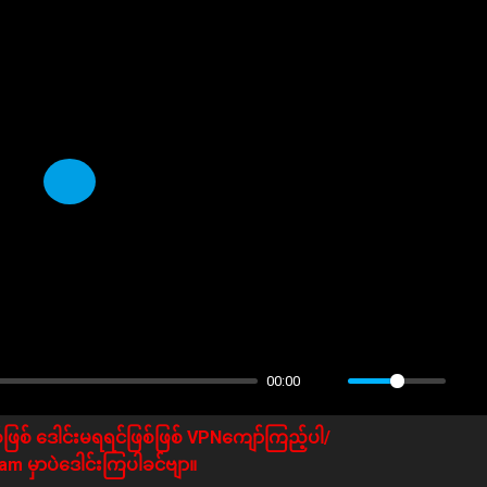
Play
00:00
ဖြစ် ဒေါင်းမရရင်ဖြစ်ဖြစ် VPNကျော်ကြည့်ပါ/
m မှာပဲဒေါင်းကြပါခင်ဗျာ။