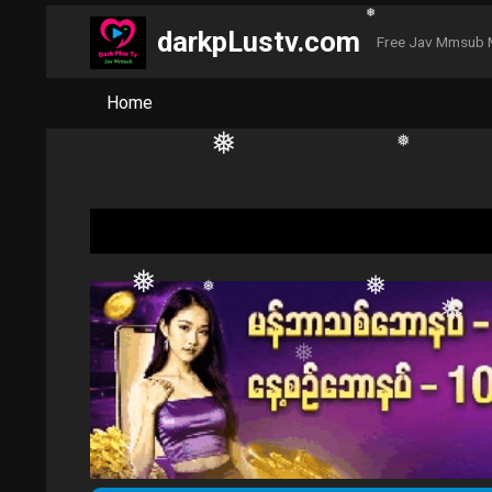
❅
❅
darkpLustv.com
Free Jav Mmsub 
❅
❅
Home
❅
❅
❅
❅
❅