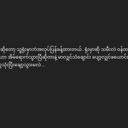
တော့ သူ့ရုံးမှာဘဲအလုပ်ပြန်ခန့်ထားတယ်…ရုံးမှာဆို သမီးလဲ ဝန်ထ
 အိမ်ရောက်သွားပြီဆိုတာနဲ့ မာလျှင်သံချောင်း ပျော့လျှင်ဖယောင်
ုံးပြီးချော့သွားမလဲ…..