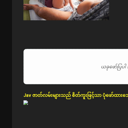
ယခုဖော်ပြပါ 
Jav ဇာတ်လမ်းများသည် စိတ်ကူးဖြင့်သာ ပုံဖော်ထားသ