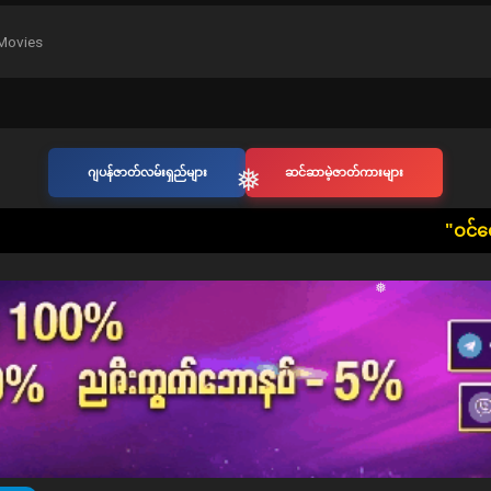
❅
❅
Movies
ဂျပန်ဇာတ်လမ်းရှည်များ
ဆင်ဆာမဲ့ဇာတ်ကားများ
​"ဝင်ရောက်ကြည့်ရှုသူ
❅
❅