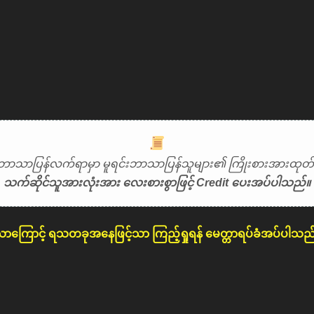
ဘာသာပြန်လက်ရာမှာ မူရင်းဘာသာပြန်သူများ၏ ကြိုးစားအားထုတ်မှ
သက်ဆိုင်သူအားလုံးအား လေးစားစွာဖြင့် Credit ပေးအပ်ပါသည်။
ောကြောင့် ရသတခုအနေဖြင့်သာ ကြည့်ရှုရန် မေတ္တာရပ်ခံအပ်ပါသည