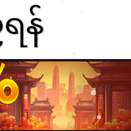
❅
❅
❅
❅
❅
❅
❅
❅
❅