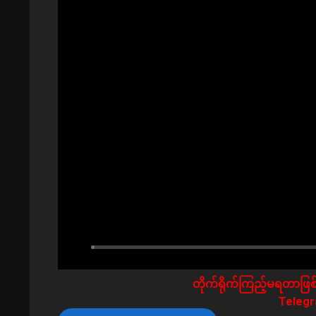
တိုက်ရိုက်ကြည့်မရတာဖြစ်
Telegra