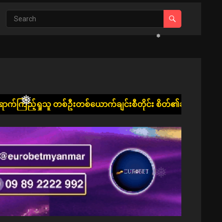
❅
❅
 တစ်ဦးတစ်ယောက်ချင်းစီတိုင်း စိတ်၏ချမ်းသာခြင်း၊ ကိုယ်၏ကျန်းမာ
❅