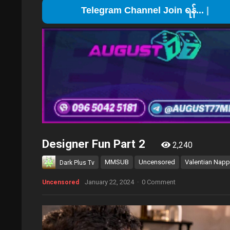
Telegr
Designer Fun Part 2
2,240
MMSUB
Uncensored
Valentian Napp
Dark Plus Tv
January 22, 2024
·
0 Comment
Uncensored