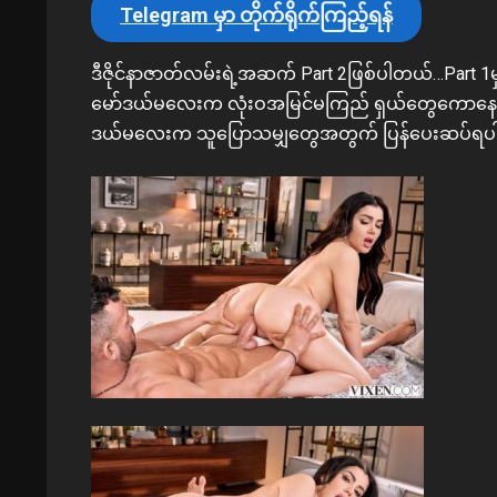
Telegram မှာ တိုက်ရိုက်ကြည့်ရန်
ဒီဇိုင်နာဇာတ်လမ်းရဲ့အဆက် Part 2ဖြစ်ပါတယ်…Part 1
မော်ဒယ်မလေးက လုံးဝအမြင်မကြည် ရှယ်တွေကောနေတာဖြ
ဒယ်မလေးက သူပြောသမျှတွေအတွက် ပြန်ပေးဆပ်ရပါပ