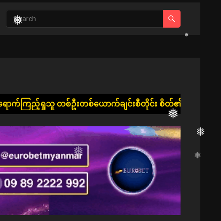
❅
်ယောက်ချင်းစီတိုင်း စိတ်၏ချမ်းသာခြင်း၊ ကိုယ်၏ကျန်းမာခြင်းနှင့