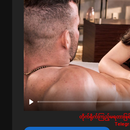
တိုက်ရိုက်ကြည့်မရတာဖြစ်
Telegra