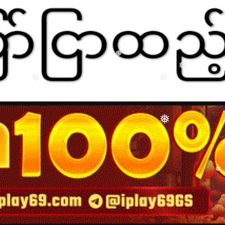
❅
❅
❅
❅
❅
❅
❅
❅
❅