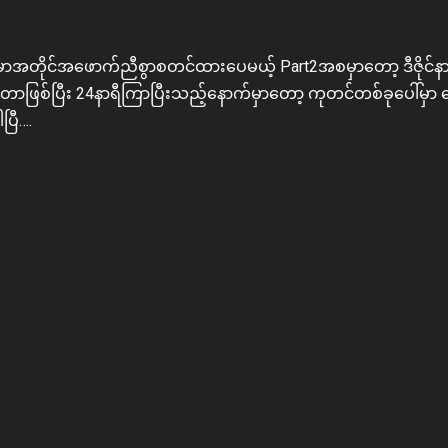
မှာအတိုင်အဖောက်ညီစွာစတင်ထားပေမယ့် Part2အစမှာတော့ ဒီဇိုင်နာက
စ်ပြီး 24နာရီကြာပြီးသည့်နောက်မှာတော့ ကုတင်တစ်ခုပေါ်မှာ မ
ြီ….