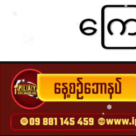
❅
❅
❅
❅