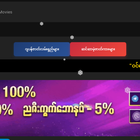
Movies
❅
❅
ဂျပန်ဇာတ်လမ်းရှည်များ
ဆင်ဆာမဲ့ဇာတ်ကားများ
❅
​"ဝင်ရောက်ကြည့်ရှုသူ တစ်ဦးတစ
❅
❅