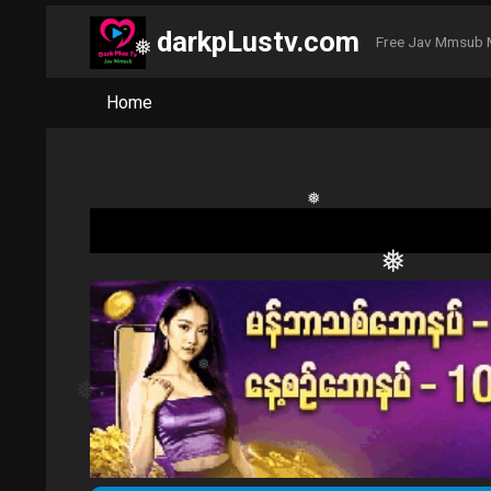
❅
darkpLustv.com
❅
Free Jav Mmsub 
Home
❅
❅
❅