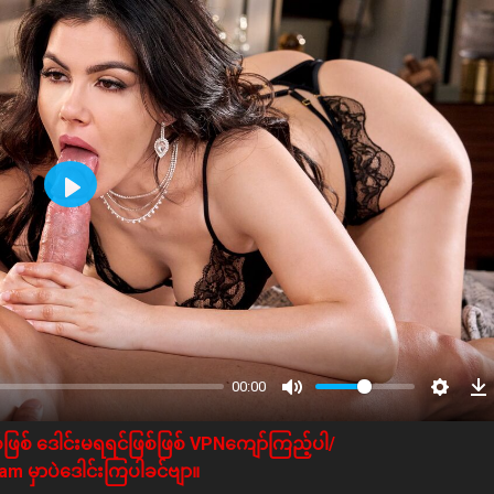
Play
00:00
ဖြစ် ဒေါင်းမရရင်ဖြစ်ဖြစ် VPNကျော်ကြည့်ပါ/
m မှာပဲဒေါင်းကြပါခင်ဗျာ။