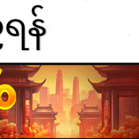
❅
❅
❅
❅
❅