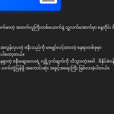
Download
ောက်မာတဲ့ အထက်လူကြီးတစ်ယောက်နဲ့ သူ့လက်အောက်မှာ နေ့တိုင်း ဖိနှ
လွန်လှပတဲ့ ဇနီးသည်ကို မမျှော်လင့်ထားတဲ့ နေရာတစ်ခုမှာ
ွားပါတော့တယ်။
ေရှာတဲ့ ဇနီးချောလေးရဲ့ လျှို့ဝှက်ချက်ကို သိသွားတဲ့အခါ… ဖိနှိပ်ခံဝ
က်တုံ့ပြန်ဖို့ အကောင်းဆုံး အခွင့်အရေးကြီး ဖြစ်လာခဲ့ပါတယ်။