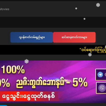
Movies
❅
❅
ဂျပန်ဇာတ်လမ်းရှည်များ
ဆင်ဆာမဲ့ဇာတ်ကားများ
❅
​"ဝင်ရောက်ကြည့်ရှုသူ တစ်ဦးတစ်ယောက်ခ
❅
❅