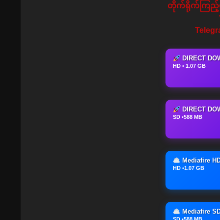
တိုက်ရိုက်ကြည်
Telegr
DIRECT DO
HD • 1.07 GB
DIRECT DO
SD •588 MB
Mediafire H
HD •1.07 GB
Mediafire S
SD •588 MB