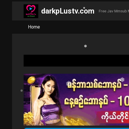
❅
darkpLustv.com
Free Jav Mmsub 
Home
❅
❅
❅