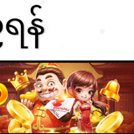
❅
❅
❅
❅
❅