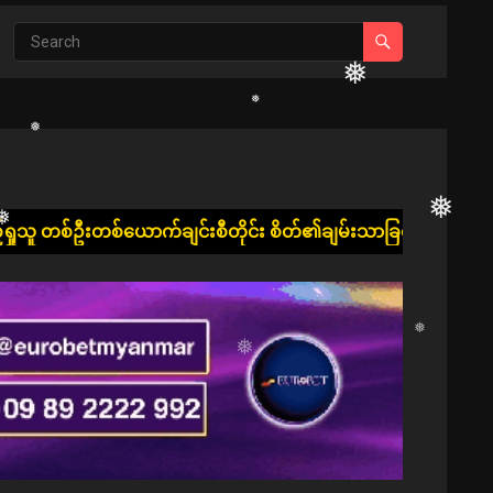
❅
❅
ျင်းစီတိုင်း စိတ်၏ချမ်းသာခြင်း၊ ကိုယ်၏ကျန်းမာခြင်းနှင့် ပြည့
❅
❅