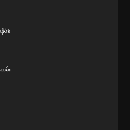
ိပ်ခံ
န်ထမ်း