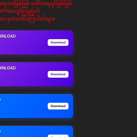
့မရတာဖြစ်ဖြစ် ဒေါင်းမရရင်ဖြစ်ဖြစ်
VPNကျော်ကြည့်ပါ/
am မှာပဲဒေါင်းကြပါခင်ဗျာ။
WNLOAD
Download
WNLOAD
Download
D
Download
D