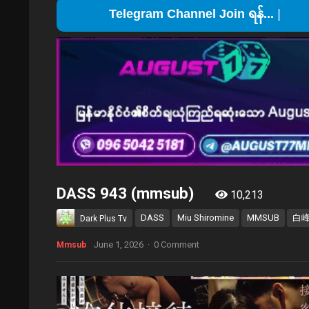
Telegram Ch
DASS 943 (mmsub)
10,213
DASS
Miu Shiromine
MMSUB
白
Dark Plus Tv
June 1, 2026
·
0 Comment
Mmsub