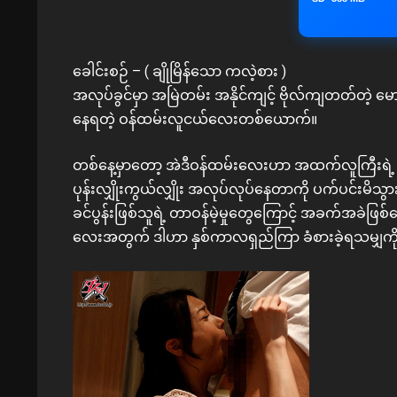
ခေါင်းစဉ် – ( ချိုမြိန်သော ကလဲ့စား )
အလုပ်ခွင်မှာ အမြဲတမ်း အနိုင်ကျင့် ဗိုလ်ကျတတ်တဲ့ မ
နေရတဲ့ ဝန်ထမ်းလူငယ်လေးတစ်ယောက်။
တစ်နေ့မှာတော့ အဲဒီဝန်ထမ်းလေးဟာ အထက်လူကြီးရဲ့ အ
ပုန်းလျှိုးကွယ်လျှိုး အလုပ်လုပ်နေတာကို ပက်ပင်းမိသ
ခင်ပွန်းဖြစ်သူရဲ့ တာဝန်မဲ့မှုတွေကြောင့် အခက်အခဲဖြစ်န
လေးအတွက် ဒါဟာ နှစ်ကာလရှည်ကြာ ခံစားခဲ့ရသမျှကို လ