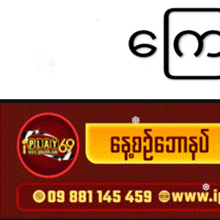
❅
❅
❅
❅