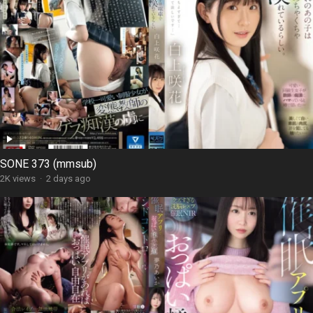
SONE 373 (mmsub)
2K views
·
2 days ago