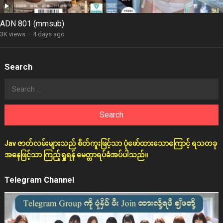
ADN 801 (mmsub)
3K views
·
4 days ago
Search
Search
for:
Jav ဇာတ်လမ်းများသည် စိတ်ကူးဖြင့်သာ ပုံဖော်ထားသောကြောင့် ရသတခု
အနေဖြင့်သာ ကြည့်ရှုရန် မေတ္တာရပ်ခံအပ်ပါသည်။
Telegram Channel