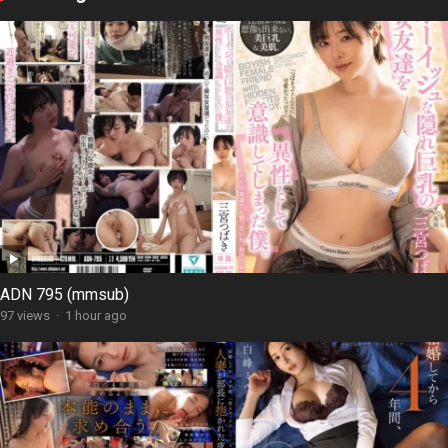
ADN 795 (mmsub)
97 views
·
1 hour ago