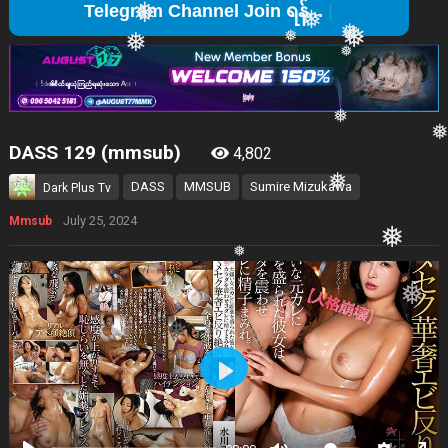
❅
Telegra
❅
❅
❅
❅
❅
❅
❅
❅
❅
DASS 129 (mmsub)
4,802
❅
DASS
MMSUB
Sumire Mizukawa
❅
Dark Plus Tv
❅
July 25, 2024
Mmsub
❅
❅
❅
Play