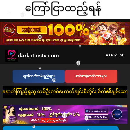
❅
❅
❅
❅
❅
❅
❅
darkpLustv.com
MENU
❅
❅
❅
❅
ဂျပန်ဇာတ်လမ်းရှည်များ
ဆင်ဆာမဲ့ဇာတ်ကားများ
ူ တစ်ဦးတစ်ယောက်ချင်းစီတိုင်း စိတ်၏ချမ်းသာခြင်း၊ ကိုယ်၏ကျန်းမာ
❅
❅
❅