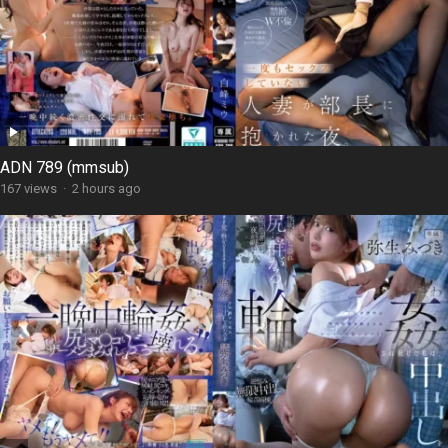
ADN 789 (mmsub)
167 views
·
2 hours ago