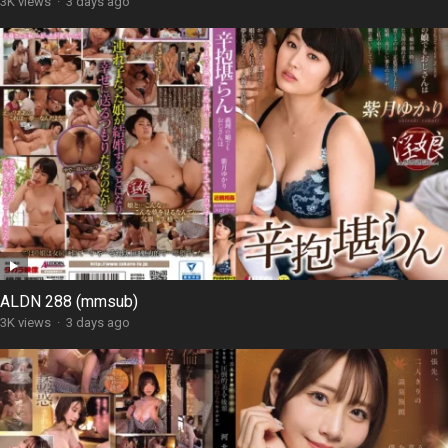
3K views
·
3 days ago
ALDN 288 (mmsub)
3K views
·
3 days ago