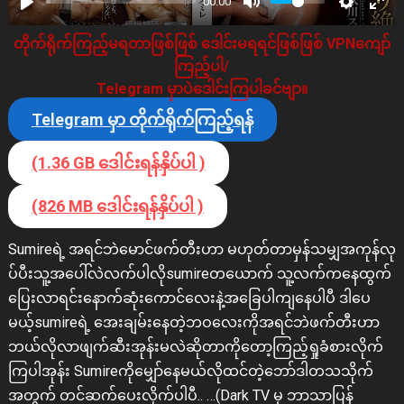
00:00
တိုက်ရိုက်ကြည့်မရတာဖြစ်ဖြစ် ဒေါင်းမရရင်ဖြစ်ဖြစ် VPNကျော်
ကြည့်ပါ/
Telegram မှာပဲဒေါင်းကြပါခင်ဗျာ။
Telegram မှာ တိုက်ရိုက်ကြည့်ရန်
(1.36 GB ဒေါင်းရန်နှိပ်ပါ )
(826 MB ဒေါင်းရန်နှိပ်ပါ )
Sumireရဲ့ အရင်ဘဲမောင်ဖက်တီးဟာ မဟုတ်တာမှန်သမျှအကုန်လု
ပ်ပီးသူ့အပေါ်လဲလက်ပါလိုsumireတယောက် သူ့လက်ကနေထွက်
ပြေးလာရင်းနောက်ဆုံးကောင်လေးနဲ့အခြေပါကျနေပါပီ ဒါပေ
မယ့်sumireရဲ့ အေးချမ်းနေတဲ့ဘဝလေးကိုအရင်ဘဲဖက်တီးဟာ
ဘယ်လိုလာဖျက်ဆီးအုန်းမလဲဆိုတာကိုတော့ကြည့်ရှုခံစားလိုက်
ကြပါအုန်း Sumireကိုမျှော်နေမယ်လိုထင်တဲ့ဘော်ဒါတသသိုက်
အတွက် တင်ဆက်ပေးလိုက်ပါပီ.. …(Dark TV မှ ဘာသာပြန်