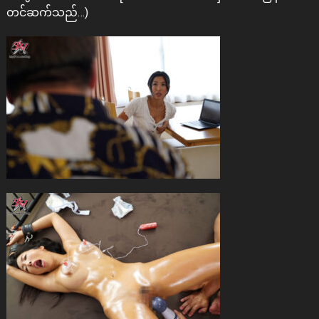
တင်ဆက်သည်…)