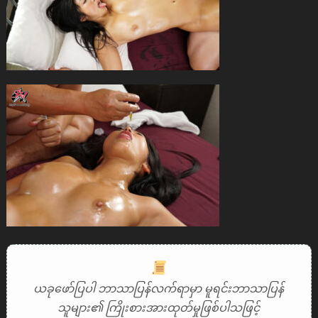
ယခုဖော်ပြပါ ဘာသာပြန်လက်ရာမှာ မူရင်းဘာသာပြန်
သူများ၏ ကြိုးစားအားထုတ်မှုဖြစ်ပါသဖြင့်