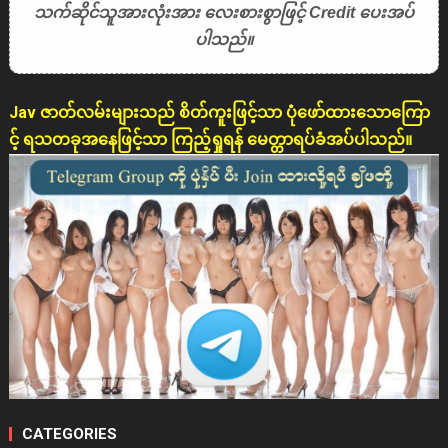
သက်ဆိုင်သူအားလုံးအား လေးစားစွာဖြင့် Credit ပေးအပ်
ပါသည်။
Jav ဇာတ်လမ်းများသည် စိတ်ကူးဖြင့်သာ ပုံဖော်ထားသောကြော
င့် ရသတခုအနေဖြင့်သာ ကြည့်ရှုရန် မေတ္တာရပ်ခံအပ်ပါသည်။
CATEGORIES