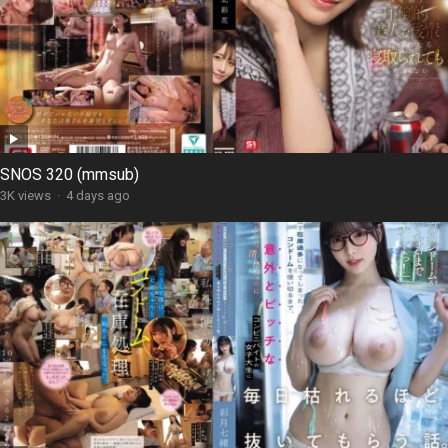
SNOS 320 (mmsub)
3K views
·
4 days ago