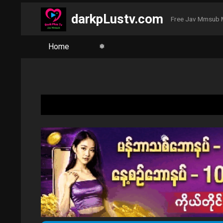
❅
darkpLustv.com
❅
Free Jav Mmsub 
Home
❅