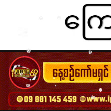
❅
❅
❅
❅
❅
❅
❅
❅
❅
❅
❅