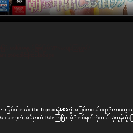
ဖြစ် ဒေါင်းမရရင်ဖြစ်ဖြစ် VPNကျော်ကြည့်ပါ/
m မှာပဲဒေါင်းကြပါခင်ဗျာ။
ဖြစ်ပါတယ်၊Riho Fujimoriနဲ့MCတို့ အပြင်ကဝယ်စရာရှိတာတွေဝယ်
ateတော့ဘဲ အိမ်မှာဘဲ Dateကြပြီး အဲ့ဒီတစ်ရက်ကိုဘယ်လိုကုန်ဆုံ