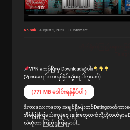
August 2, 2023
·
0 Comment
No Sub
တိုက်ရိုက်ကြည့်မရတာဖြစ်
Telegra
VPN ကျော်ပြီးမှ Downloadဆွဲပါ။
(Vpnမကျော်ထားရင်နှိပ်လို့မရပါဘူးနော်)
(771 MB ဒေါင်းရန်နှိပ်ပါ )
ဒီကားလေးကတော့ အချစ်ရိုမန်းတစ်Datingဇာတ်ကားလေး
အိမ်ပြန်ကြမယ်၊ကုန်ဈေးနှုန်းတွေတက်လို့ဟိုတယ်မှာမD
လဲဆိုတာ ကြည့်ရှုကြရမှာပါ…