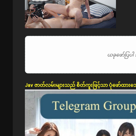
ယခုဖော်ပြပါ 
Jav ဇာတ်လမ်းများသည် စိတ်ကူးဖြင့်သာ ပုံဖော်ထားသ