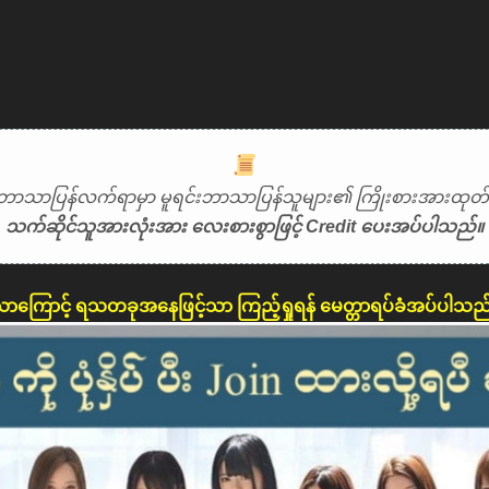
ဘာသာပြန်လက်ရာမှာ မူရင်းဘာသာပြန်သူများ၏ ကြိုးစားအားထုတ်မှ
သက်ဆိုင်သူအားလုံးအား လေးစားစွာဖြင့် Credit ပေးအပ်ပါသည်။
ောကြောင့် ရသတခုအနေဖြင့်သာ ကြည့်ရှုရန် မေတ္တာရပ်ခံအပ်ပါသည