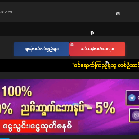
Movies
❅
❅
❅
ဂျပန်ဇာတ်လမ်းရှည်များ
ဆင်ဆာမဲ့ဇာတ်ကားများ
​"ဝင်ရောက်ကြည့်ရှုသူ တစ်ဦးတစ်ယောက်ချင်းစီတိုင်း စိတ
❅
❅
❅