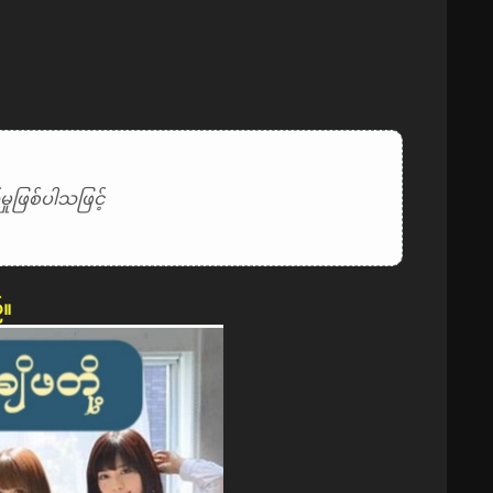
ုဖြစ်ပါသဖြင့်
်။