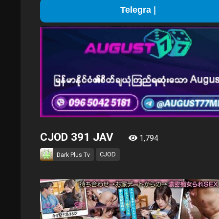
Telegram Channel Join ရ
CJOD 391 JAV
1,794
CJOD
Dark Plus Tv