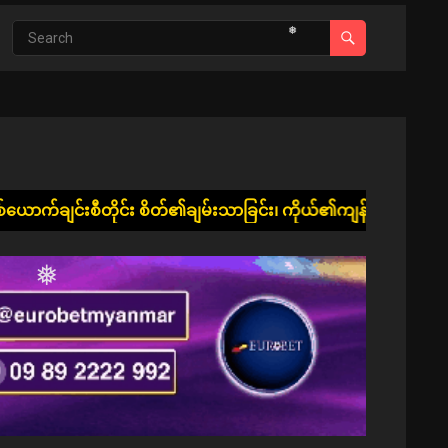
❅
်၏ချမ်းသာခြင်း၊ ကိုယ်၏ကျန်းမာခြင်းနှင့် ပြည့်စုံ၍ ဘေးအန္တရာယ်