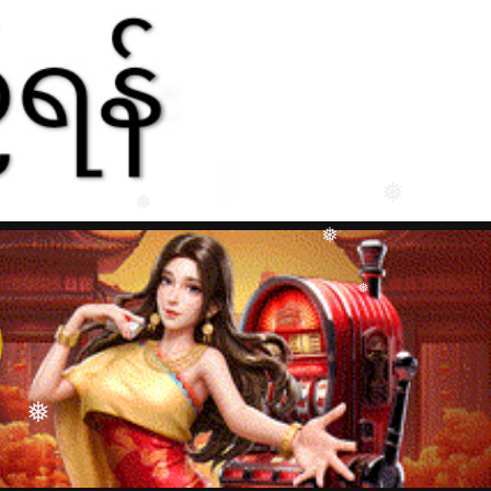
❅
❅
❅
❅
❅