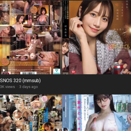
SNOS 320 (mmsub)
3K views
·
3 days ago