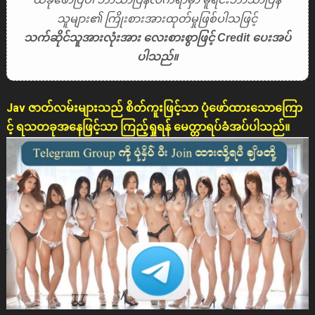
သူများ၏ ကြိုးစားအားထုတ်မှုဖြစ်ပါသဖြင့်
သက်ဆိုင်သူအားလုံးအား လေးစားစွာဖြင့် Credit ပေးအပ်
ပါသည်။
Jav ဇာတ်လမ်းများသည် စိတ်ကူးဖြင့်သာ ပုံဖော်ထားသောကြော
င့် ရသတခုအနေဖြင့်သာ ကြည့်ရှုရန် မေတ္တာရပ်ခံအပ်ပါသည်။