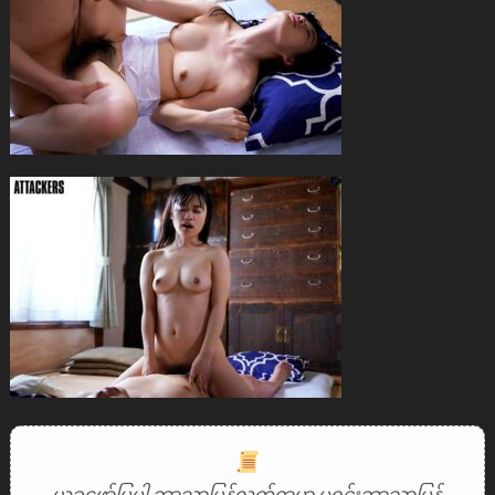
ယခုဖော်ပြပါ ဘာသာပြန်လက်ရာမှာ မူရင်းဘာသာပြန်