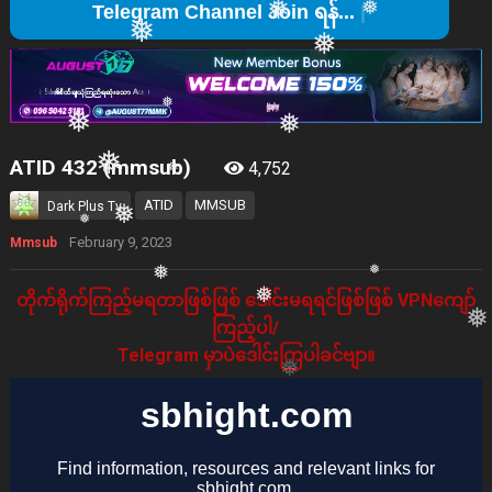
Tele
❅
❅
❅
❅
❅
ATID 432 (mmsub)
4,752
❅
❅
❅
ATID
MMSUB
Dark Plus Tv
❅
February 9, 2023
Mmsub
❅
❅
တိုက်ရိုက်ကြည့်မရတာဖြစ်ဖြစ် ဒေါင်းမရရင်ဖြစ်ဖြစ် VPNကျော်
❅
ကြည့်ပါ/
❅
Telegram မှာပဲဒေါင်းကြပါခင်ဗျာ။
❅
❅