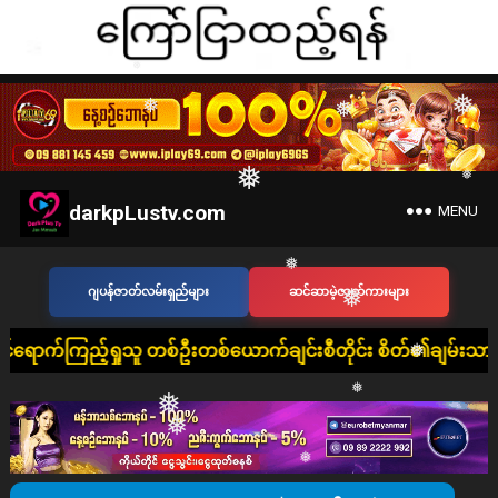
❅
❅
❅
❅
❅
❅
darkpLustv.com
MENU
❅
❅
ဂျပန်ဇာတ်လမ်းရှည်များ
ဆင်ဆာမဲ့ဇာတ်ကားများ
❅
ရှုသူ တစ်ဦးတစ်ယောက်ချင်းစီတိုင်း စိတ်၏ချမ်းသာခြင်း၊ ကိုယ်၏ကျ
❅
❅
❅
❅
❅