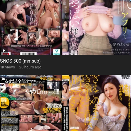
SNOS 300 (mmsub)
1K views
·
20 hours ago