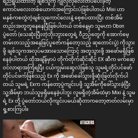
ရည်ရွယ်ထားတဲ့ ချစ်သူကို ဂျိုလှလှလေးတပ်ပေးခဲ့တဲ့
ကောင်မလေးတစ်ယောက်အကြောင်းပဲဖြစ်ပါတယ် Mixi ဟာ
မနှစ်ကစတွဲတဲ့ချစ်သူကောင်လေးနဲ့ စေ့စပ်ထားပြီး တစ်အိမ်
တည်းအတူတူနေနေပြီဖြစ်ပါတယ် တစ်နေ့မှာ သူမဟာ Obon
ပွဲတော် (သေဆုံးပြီးတဲ့ဘိုးဘွားတွေရဲ့ ဝီဉာဉ်တွေကို အောက်မေ့
တမ်းတသည့်အနေဖြင့်ပူဇော်ကန်တော့သည့် ဆုတောင်းပွဲ) ကိုသွား
ဖို့ ချစ်သူကအလုပ်မအားသောကြောင့် အတူသွားဖို့ အဖော်မရှိဖြစ်
နေခဲ့ပါတယ် ထိုအချိန်မှာပဲ တိုက်တိုက်ဆိုင်ဆိုင် EX ဆီက မက်ဆေ့
ဝင်လာရာအကြံရပြီး ငယ်ကျွမ်းဆွေလဲဖြစ်သူ သူမရဲ့တိုင်ပင်ဖော်
တိုင်ပင်ဖက်ဖြစ်သည့် Ex ကို အဖော်ခေါ်သွားဖို့ဆုံးဖြတ်လိုက်ပါ
တယ် သူမရဲ့ Exက ကန်တော့ပွဲကျင်းပဖို့ သူ့အိမ်ကိုခေါ်သွားခဲ့ပြီး
သူ့အိမ်မှာ ဘယ်သူမှရှိမနေခဲ့ပါဘူး လူမရှိတဲ့အိမ်ထဲမှာ Mixi နဲ့ သူမ
ရဲ့ Ex တို့ ပွဲတော်ဘယ်လိုကျင်းပမယ်ဆိုတာကတော့ဇာတ်လမ်းမှာ
ရှု့စားကြပါ။