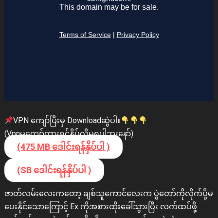
VPN ကျော်ပြီးမှ Downloadဆွဲပါ။
(Vpnမကျော်ထားရင်နှိပ်လို့မရပါဘူးနော်)
(475 MB ဒေါင်းရန်နှိပ်ပါ )
(SB ဒေါင်းရန်နှိပ်ပါ )
ဇာတ်လမ်းလေးကတော့ ချစ်သူကောင်လေးက ပွဲတော်ကိုလိုက်ပို့မ
ပေးနိုင်သောကြောင့် Ex ကိုအစားထိုးခေါ်သွားပြီး လက်ထပ်ဖို့