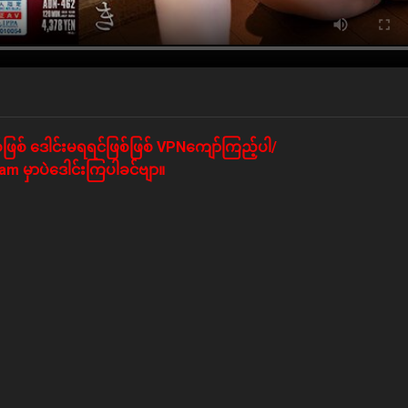
ဖြစ် ဒေါင်းမရရင်ဖြစ်ဖြစ် VPNကျော်ကြည့်ပါ/
m မှာပဲဒေါင်းကြပါခင်ဗျာ။