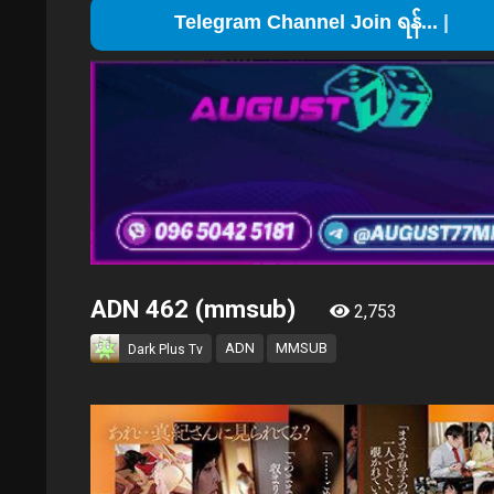
Teleg
ADN 462 (mmsub)
2,753
ADN
MMSUB
Dark Plus Tv