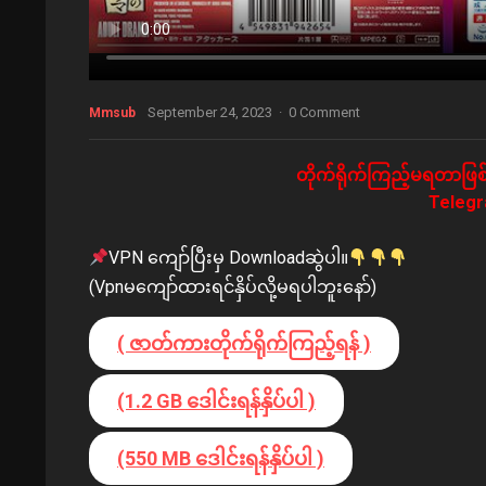
September 24, 2023
·
0 Comment
Mmsub
တိုက်ရိုက်ကြည့်မရတာဖြစ်
Telegra
VPN ကျော်ပြီးမှ Downloadဆွဲပါ။
(Vpnမကျော်ထားရင်နှိပ်လို့မရပါဘူးနော်)
( ဇာတ်ကားတိုက်ရိုက်ကြည့်ရန် )
(1.2 GB ဒေါင်းရန်နှိပ်ပါ )
(550 MB ဒေါင်းရန်နှိပ်ပါ )