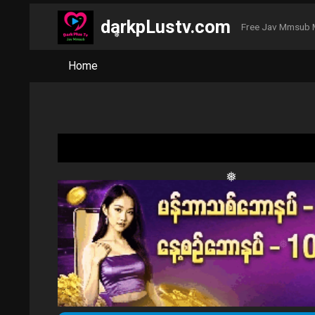
❅
darkpLustv.com
Free Jav Mmsub 
❅
❅
❅
Home
❅
❅