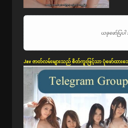
ယခုဖော်ပြပါ 
Jav ဇာတ်လမ်းများသည် စိတ်ကူးဖြင့်သာ ပုံဖော်ထားသ