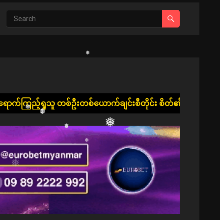
❅
❅
စ်ယောက်ချင်းစီတိုင်း စိတ်၏ချမ်းသာခြင်း၊ ကိုယ်၏ကျန်းမာခြင်းနှင
❅
❅
❅
❅