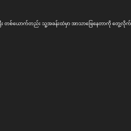
ြီး တစ်ယောက်တည်း သူ့အခန်းထဲမှာ အာသာဖြေနေတာကို တွေ့လိုက်ရ