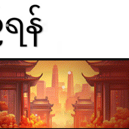
❅
❅
❅
❅
❅