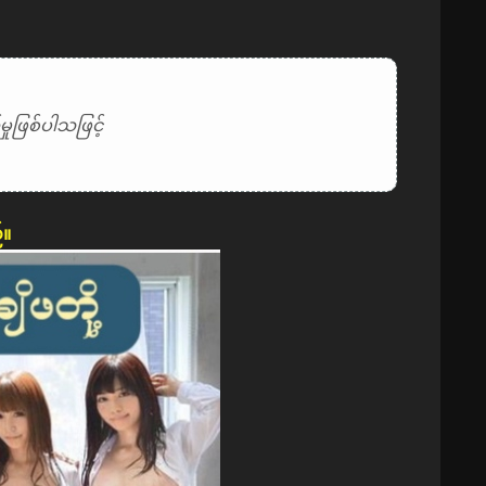
ုဖြစ်ပါသဖြင့်
်။