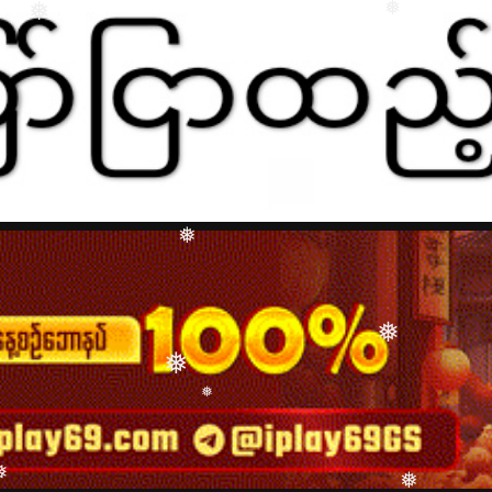
❅
❅
❅
❅
❅
❅