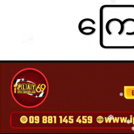
❅
❅
❅