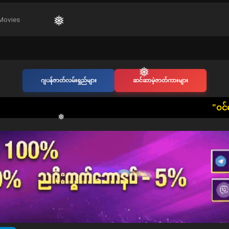
Movies
❅
❅
ဂျပန်ဇာတ်လမ်းရှည်များ
ဆင်ဆာမဲ့ဇာတ်ကားများ
​"ဝင်ရောက်ကြည့်ရှုသူ တစ်ဦးတ
❅
❅