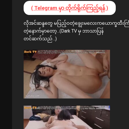
( Telegram မှာ တိုက်ရိုက်ကြည့်ရန် )
လိုအင်ဆန္ဒတွေ မပြည့်ဝတဲ့ချွေးမလေးကယောက္ခထီးက
တဲ့နောက်မှာတော့…(Dark TV မှ ဘာသာပြန်
တင်ဆက်သည်…)