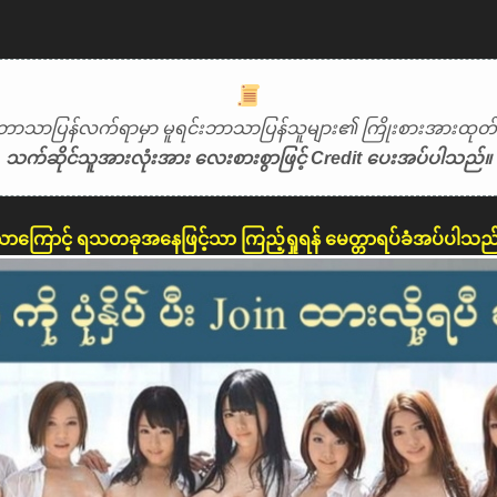
ဘာသာပြန်လက်ရာမှာ မူရင်းဘာသာပြန်သူများ၏ ကြိုးစားအားထုတ်မှ
သက်ဆိုင်သူအားလုံးအား လေးစားစွာဖြင့် Credit ပေးအပ်ပါသည်။
ောကြောင့် ရသတခုအနေဖြင့်သာ ကြည့်ရှုရန် မေတ္တာရပ်ခံအပ်ပါသည