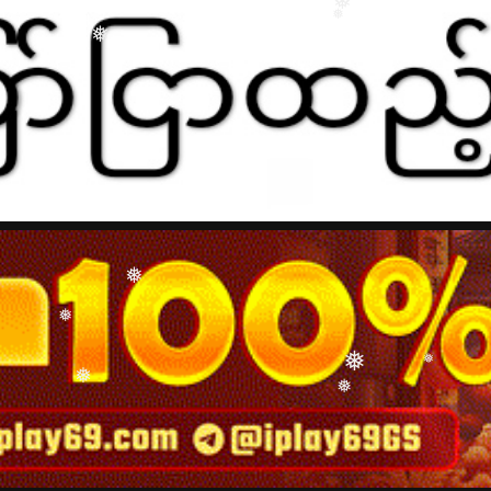
❅
❅
❅
❅
❅
❅
❅
❅