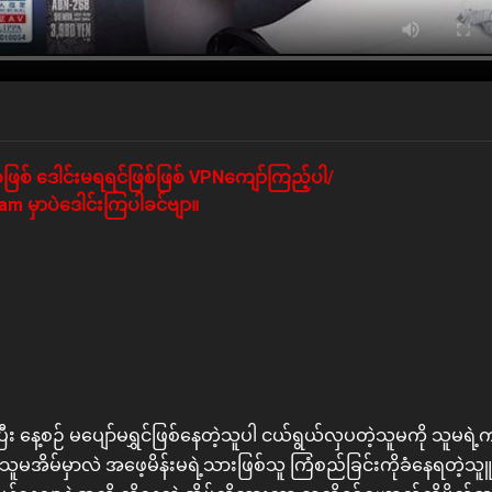
ဖြစ် ဒေါင်းမရရင်ဖြစ်ဖြစ် VPNကျော်ကြည့်ပါ/
m မှာပဲဒေါင်းကြပါခင်ဗျာ။
နေ့စဉ် မပျော်မရွှင်ဖြစ်နေတဲ့သူပါ ငယ်ရွယ်လှပတဲ့သူမကို သူမရဲ့ကု
ူမအိမ်မှာလဲ အဖေ့မိန်းမရဲ့သားဖြစ်သူ ကြံစည်ခြင်းကိုခံနေရတဲ့သူ