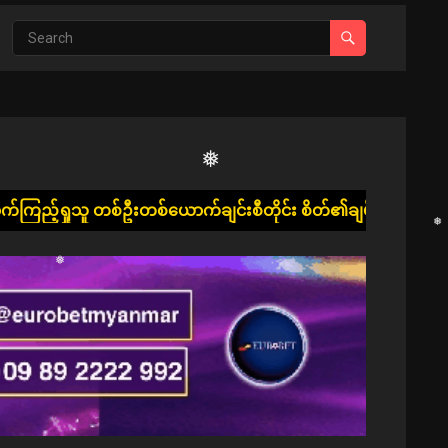
❅
ာက်ချင်းစီတိုင်း စိတ်၏ချမ်းသာခြင်း၊ ကိုယ်၏ကျန်းမာခြင်းနှင့် 
❅
❅