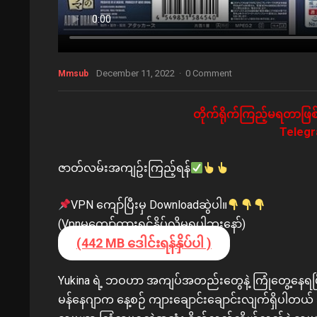
December 11, 2022
·
0 Comment
Mmsub
တိုက်ရိုက်ကြည့်မရတာဖြစ်
Telegra
ဇာတ်လမ်းအကျဥ်းကြည့်ရန်
VPN ကျော်ပြီးမှ Downloadဆွဲပါ။
(Vpnမကျော်ထားရင်နှိပ်လို့မရပါဘူးနော်)
(442 MB ဒေါင်းရန်နှိပ်ပါ )
Yukina ရဲ့ ဘဝဟာ အကျပ်အတည်းတွေနဲ့ ကြုံတွေ့နေရပြီး 
မန်နေဂျာက နေ့စဉ် ကျားချောင်းချောင်းလျက်ရှိပါတယ် သ