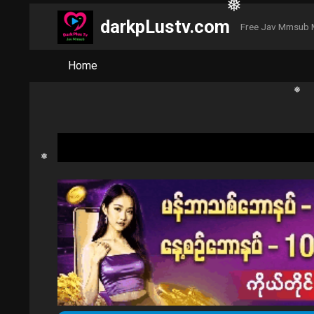
darkpLustv.com
Free Jav Mmsub 
Home
❅
❅
❅