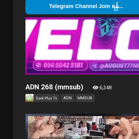
Telegram
ADN 268 (mmsub)
6,348
ADN
MMSUB
Dark Plus Tv