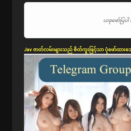
ယခုဖော်ပြပါ 
Jav ဇာတ်လမ်းများသည် စိတ်ကူးဖြင့်သာ ပုံဖော်ထားသ