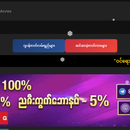
❅
Movies
❅
ဂျပန်ဇာတ်လမ်းရှည်များ
ဆင်ဆာမဲ့ဇာတ်ကားများ
​"ဝင်ရောက်ကြည့်ရှုသူ တစ်ဦးတစ်ယေ
❅
❅
❅