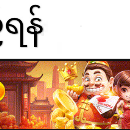
❅
❅
❅