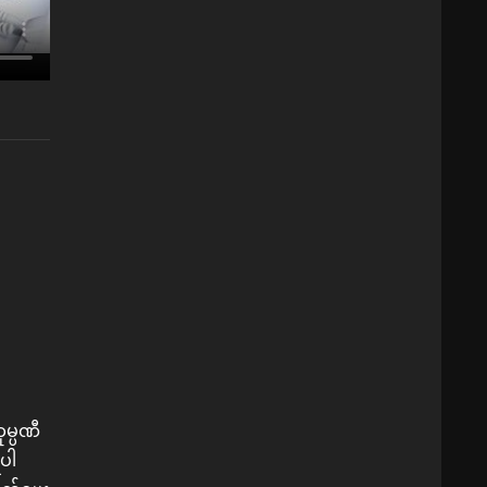
မ္ပဏီ
ူပါ