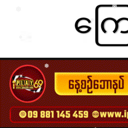
❅
❅
❅
❅
❅
❅
❅