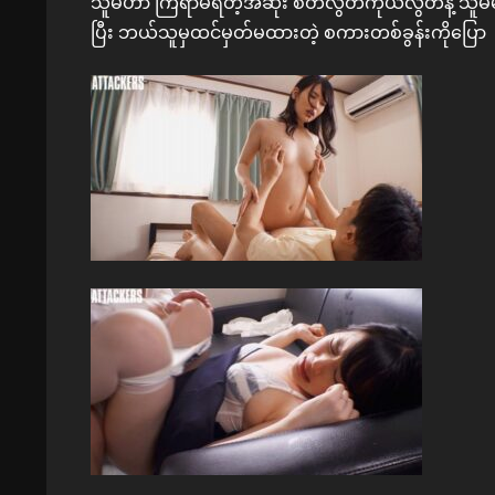
သူမဟာ ကြံရာမရတဲ့အဆုံး စိတ်လွတ်ကိုယ်လွတ်နဲ့ သူမမန
ပြီး ဘယ်သူမှထင်မှတ်မထားတဲ့ စကားတစ်ခွန်းကိုပ