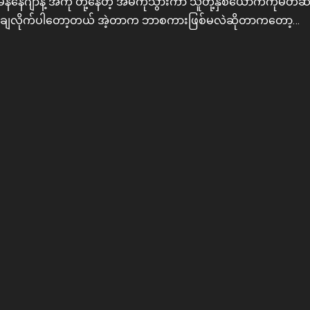
်နေဂျာနဲ့ အကို တို့နေတဲ့ အိမ်ကိုသွားကာ သူတို့နှစ်ယောက်ကိုမိတ
ြော ချလိုက်ပါတော့တယ် အဲ့တာက ဘာစကားဖြစ်မလဲဆိုတာကတော့…