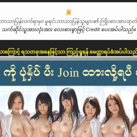
ဘာသာပြန်လက်ရာမှာ မူရင်းဘာသာပြန်သူများ၏ ကြိုးစားအားထုတ်မှ
သက်ဆိုင်သူအားလုံးအား လေးစားစွာဖြင့် Credit ပေးအပ်ပါသည်။
ောကြောင့် ရသတခုအနေဖြင့်သာ ကြည့်ရှုရန် မေတ္တာရပ်ခံအပ်ပါသည