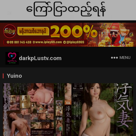
darkpLustv.com
MENU
Yuino