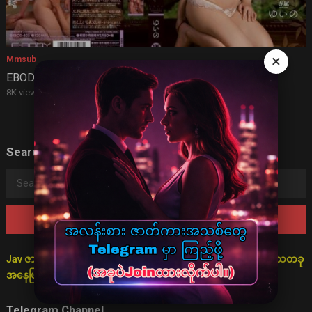
×
Mmsub
EBOD 405 (mmsub)
8K views
·
2 years ago
Search
Search
for:
Jav ဇာတ်လမ်းများသည် စိတ်ကူးဖြင့်သာ ပုံဖော်ထားသောကြောင့် ရသတခု
အနေဖြင့်သာ ကြည့်ရှုရန် မေတ္တာရပ်ခံအပ်ပါသည်။
Telegram Channel