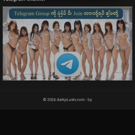
© 2026 darkpLustv.com -
by