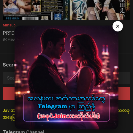
×
Mmsub
PRTD 024 (mmsub)
8K views
·
4 years ago
Search
Search
for:
Jav ဇာတ်လမ်းများသည် စိတ်ကူးဖြင့်သာ ပုံဖော်ထားသောကြောင့် ရသတခု
အနေဖြင့်သာ ကြည့်ရှုရန် မေတ္တာရပ်ခံအပ်ပါသည်။
Telegram Channel