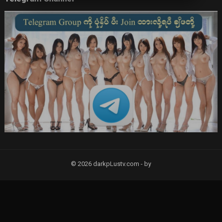
© 2026 darkpLustv.com -
by