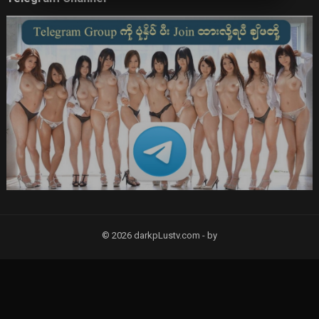
© 2026 darkpLustv.com -
by