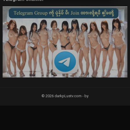
© 2026 darkpLustv.com -
by