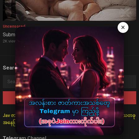
×
Uncensored
Submit To Me
2K views
·
3 years ago
Search
Search
for:
Jav ဇာတ်လမ်းများသည် စိတ်ကူးဖြင့်သာ ပုံဖော်ထားသောကြောင့် ရသတခု
အနေဖြင့်သာ ကြည့်ရှုရန် မေတ္တာရပ်ခံအပ်ပါသည်။
Telegram Channel