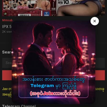
×
Mmsub
IPX 541 (mmsub)
2K views
·
3 years ago
Search
Search
for:
Jav ဇာတ်လမ်းများသည် စိတ်ကူးဖြင့်သာ ပုံဖော်ထားသောကြောင့် ရသတခု
အနေဖြင့်သာ ကြည့်ရှုရန် မေတ္တာရပ်ခံအပ်ပါသည်။
Telegram Channel