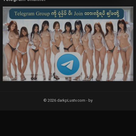
© 2026 darkpLustv.com -
by