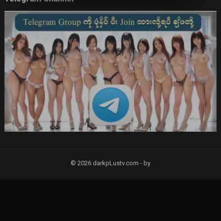
© 2026 darkpLustv.com -
by