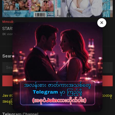
×
Mmsub
STARS 683 (mmsub)
8K views
·
2 years ago
Search
Search
for:
Jav ဇာတ်လမ်းများသည် စိတ်ကူးဖြင့်သာ ပုံဖော်ထားသောကြောင့် ရသတခု
အနေဖြင့်သာ ကြည့်ရှုရန် မေတ္တာရပ်ခံအပ်ပါသည်။
Telegram Channel