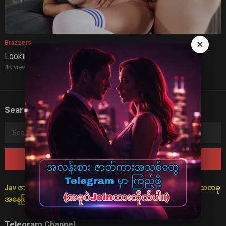
×
Brazzers
Looking To Let Loose
4K views
·
3 years ago
Search
Search
for:
Jav ဇာတ်လမ်းများသည် စိတ်ကူးဖြင့်သာ ပုံဖော်ထားသောကြောင့် ရသတခု
အနေဖြင့်သာ ကြည့်ရှုရန် မေတ္တာရပ်ခံအပ်ပါသည်။
Telegram Channel