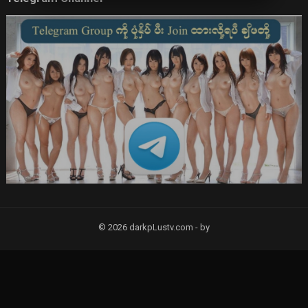
© 2026 darkpLustv.com -
by