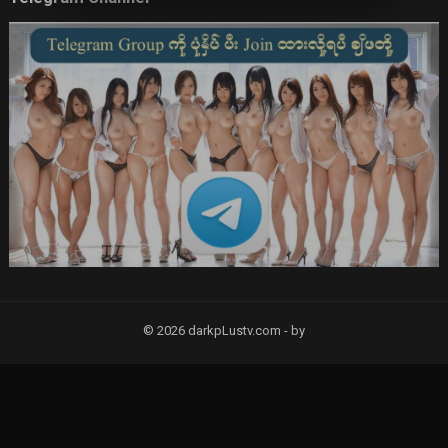
© 2026 darkpLustv.com -
by