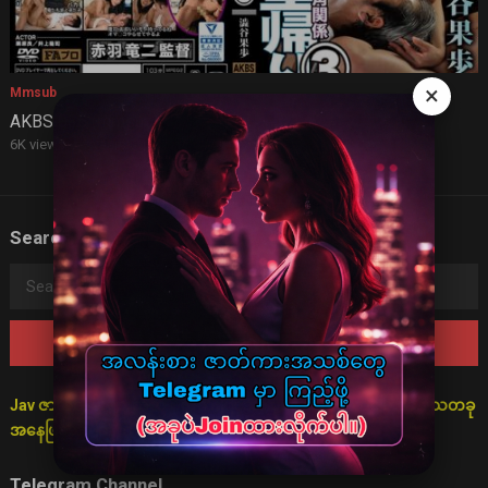
×
Mmsub
AKBS 035 (mmsub)
6K views
·
3 years ago
Search
Search
for:
Jav ဇာတ်လမ်းများသည် စိတ်ကူးဖြင့်သာ ပုံဖော်ထားသောကြောင့် ရသတခု
အနေဖြင့်သာ ကြည့်ရှုရန် မေတ္တာရပ်ခံအပ်ပါသည်။
Telegram Channel