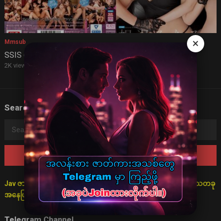
×
Mmsub
SSIS 698 (mmsub)
2K views
·
2 years ago
Search
Search
for:
Jav ဇာတ်လမ်းများသည် စိတ်ကူးဖြင့်သာ ပုံဖော်ထားသောကြောင့် ရသတခု
အနေဖြင့်သာ ကြည့်ရှုရန် မေတ္တာရပ်ခံအပ်ပါသည်။
Telegram Channel