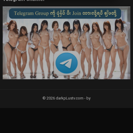
© 2026 darkpLustv.com -
by